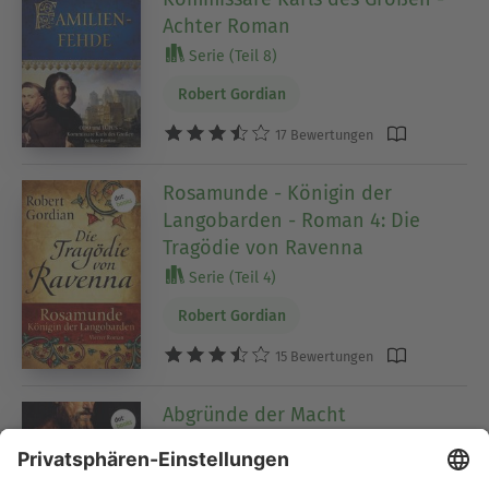
Achter Roman
Serie (Teil 8)
Robert Gordian
17 Bewertungen
Rosamunde - Königin der
Langobarden - Roman 4: Die
Tragödie von Ravenna
Serie (Teil 4)
Robert Gordian
15 Bewertungen
Abgründe der Macht
Ein Roman über Otto den Großen
Robert Gordian