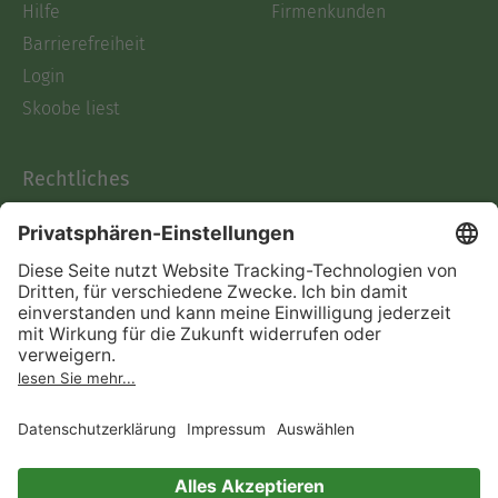
Hilfe
Firmenkunden
Barrierefreiheit
Login
Skoobe liest
Rechtliches
Datenschutz
AGB
Informationen nach Data
Act
Verträge hier kündigen
Impressum
Vertrag widerrufen