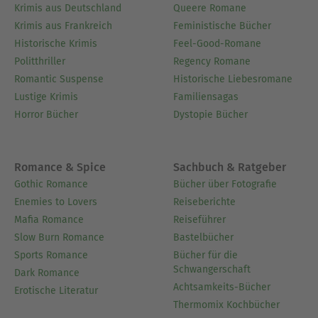
machte sein Hobby zum Beruf: Fitness und
Krimis aus Deutschland
Queere Romane
Gesundheit.
Krimis aus Frankreich
Feministische Bücher
Dabei entdeckte der Fitnesscoach, der seine
Historische Krimis
Feel-Good-Romane
Jugend ganz unsportlich vor dem Computer
Politthriller
Regency Romane
verbrachte, die Leidenschaft für Bewegung und
Romantic Suspense
Historische Liebesromane
Sport erst viel später – durch seine Ausbildung
Lustige Krimis
Familiensagas
zum Reserveoffizier bei der Bundeswehr. Seit 2012
Horror Bücher
Dystopie Bücher
hilft er durch seine Plattform MarathonFitness,
die mit über 100.000 Lesern im Monat zu den
erfolgreichsten in Deutschland zählt, beim
Romance & Spice
Sachbuch & Ratgeber
Dranbleiben. Neben seinem kostenlosen E-Mail-
Gothic Romance
Bücher über Fotografie
Newsletter bietet der zertifizierte Coach und
Enemies to Lovers
Reiseberichte
Personaltrainer auch Online-Coachings, Vorträge
Mafia Romance
Reiseführer
und Fortbildungen an.
Slow Burn Romance
Bastelbücher
Sports Romance
Bücher für die
Mit seinem mehrfach ausgezeichneten Podcast
Schwangerschaft
Dark Romance
ist er regelmäßig in den
Fitness mit M.A.R.K.
Achtsamkeits-Bücher
Erotische Literatur
deutschen Top-20-Charts (Apple Podcasts,
Thermomix Kochbücher