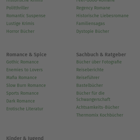
Historische Krimis
Feel-Good-Romane
Politthriller
Regency Romane
Romantic Suspense
Historische Liebesromane
Lustige Krimis
Familiensagas
Horror Bücher
Dystopie Bücher
Romance & Spice
Sachbuch & Ratgeber
Gothic Romance
Bücher über Fotografie
Enemies to Lovers
Reiseberichte
Mafia Romance
Reiseführer
Slow Burn Romance
Bastelbücher
Sports Romance
Bücher für die
Schwangerschaft
Dark Romance
Achtsamkeits-Bücher
Erotische Literatur
Thermomix Kochbücher
Kinder & Jugend