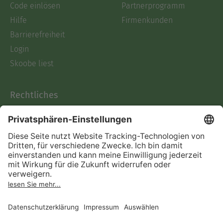
Code einlösen
Partnerprogramm
Hilfe
Firmenkunden
Barrierefreiheit
Login
Skoobe liest
Rechtliches
Datenschutz
AGB
Informationen nach Data
Act
Verträge hier kündigen
Impressum
Vertrag widerrufen