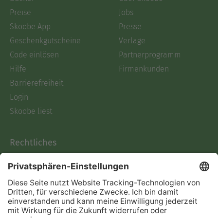
Preise
Jobs
Skoobe App
Presse
Geschenkgutscheine
Verlage
Code einlösen
Partnerprogramm
Hilfe
Firmenkunden
Barrierefreiheit
Login
Skoobe liest
Rechtliches
Datenschutz
AGB
Informationen nach Data
Act
Verträge hier kündigen