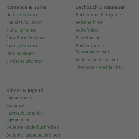
Romance & Spice
Sachbuch & Ratgeber
Gothic Romance
Bücher über Fotografie
Enemies to Lovers
Reiseberichte
Mafia Romance
Reiseführer
Slow Burn Romance
Bastelbücher
Sports Romance
Bücher für die
Schwangerschaft
Dark Romance
Achtsamkeits-Bücher
Erotische Literatur
Thermomix Kochbücher
Kinder & Jugend
Jugendromane
Romance
Fantasybücher für
Jugendliche
Beliebte Kinderbuchreihen
Beliebte Jugendbuchreihen