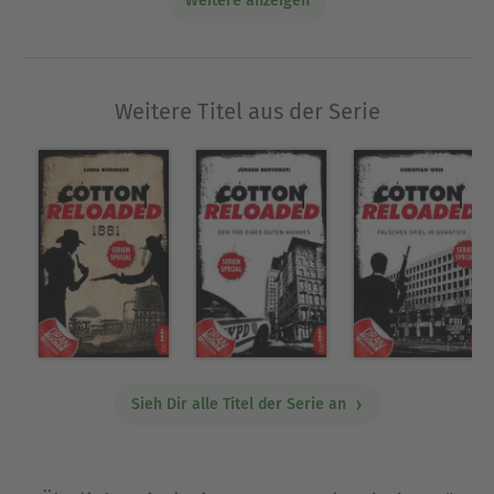
Weitere anzeigen
Studios in Sicherheit zu bringen. Doch der
Kameramann hat bereits das Setting für seinen
nächsten Film aufgebaut ...
COTTON RELOADED ist das Remake der
Weitere Titel aus der Serie
erfolgreichen Kultserie und erscheint monatlich
in abgeschlossenen Folgen als E-Book und Audio-
Download. Nächste Folge: "Wüste der Vergeltung"
von Peter Mennigen.
Ausblenden
Sieh Dir alle Titel der Serie an