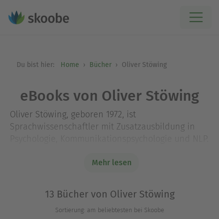
Du bist hier:
Home
Bücher
Oliver Stöwing
eBooks von Oliver Stöwing
Oliver Stöwing, geboren 1972, ist
Sprachwissenschaftler mit Zusatzausbildung in
Psychologie, Kommunikationspsychologie und NLP.
Seine Beziehungsratgeber »Wann kommt denn
endlich der blöde Prinz auf seinem dämlichen
Mehr lesen
Gaul!« und »Warum ruft der blöde Prinz denn
nicht mehr an?« sind viel gelesene Bestseller.
13 Bücher von Oliver Stöwing
Stöwing arbeitet seit 15 Jahren als Journalist in
Sortierung: am beliebtesten bei Skoobe
Berlin (Bunte, Bild, Berliner Morgenpost).