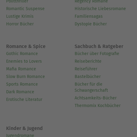
Politthriller
Regency Romane
Romantic Suspense
Historische Liebesromane
Lustige Krimis
Familiensagas
Horror Bücher
Dystopie Bücher
Romance & Spice
Sachbuch & Ratgeber
Gothic Romance
Bücher über Fotografie
Enemies to Lovers
Reiseberichte
Mafia Romance
Reiseführer
Slow Burn Romance
Bastelbücher
Sports Romance
Bücher für die
Schwangerschaft
Dark Romance
Achtsamkeits-Bücher
Erotische Literatur
Thermomix Kochbücher
Kinder & Jugend
Jugendromane