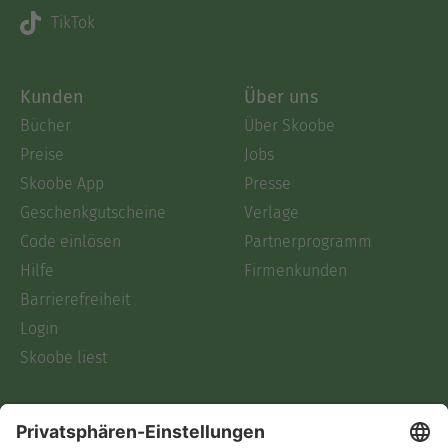
TikTok
Kunden
Über uns
Bücher
Über Skoobe
Preise
Jobs
Skoobe App
Presse
Geschenkgutscheine
Verlage
Code einlösen
Partnerprogramm
Hilfe
Firmenkunden
Barrierefreiheit
Login
Skoobe liest
Rechtliches