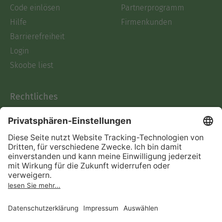
Code einlösen
Partnerprogramm
Hilfe
Firmenkunden
Barrierefreiheit
Login
Skoobe liest
Rechtliches
Datenschutz
AGB
Informationen nach Data
Act
Verträge hier kündigen
Impressum
Vertrag widerrufen