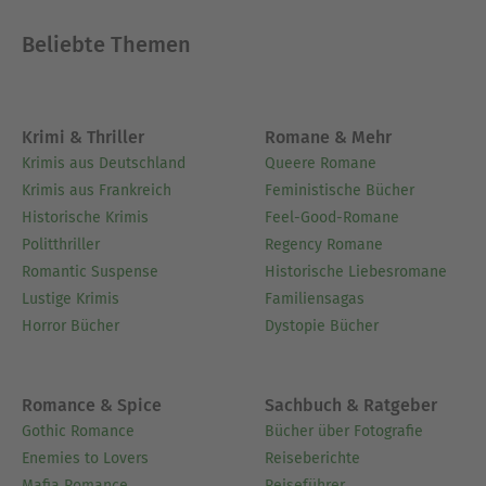
Beliebte Themen
Krimi & Thriller
Romane & Mehr
Krimis aus Deutschland
Queere Romane
Krimis aus Frankreich
Feministische Bücher
Historische Krimis
Feel-Good-Romane
Politthriller
Regency Romane
Romantic Suspense
Historische Liebesromane
Lustige Krimis
Familiensagas
Horror Bücher
Dystopie Bücher
Romance & Spice
Sachbuch & Ratgeber
Gothic Romance
Bücher über Fotografie
Enemies to Lovers
Reiseberichte
Mafia Romance
Reiseführer