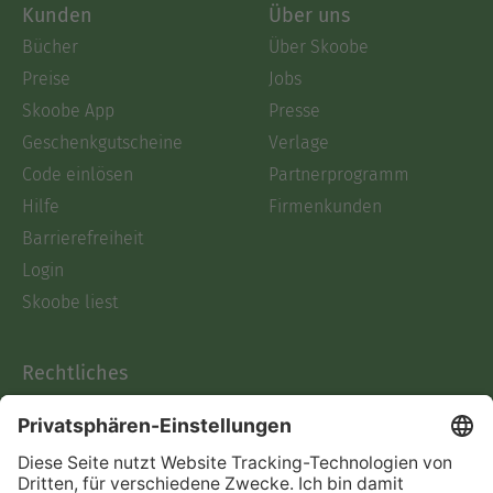
Kunden
Über uns
Bücher
Über Skoobe
Preise
Jobs
Skoobe App
Presse
Geschenkgutscheine
Verlage
Code einlösen
Partnerprogramm
Hilfe
Firmenkunden
Barrierefreiheit
Login
Skoobe liest
Rechtliches
Datenschutz
AGB
Informationen nach Data