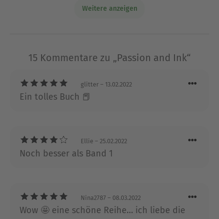
Weitere anzeigen
Sie ist verheiratet und lebt mit ihrem Mann und
ihren Kindern im Süden der USA.
Ausblenden
15 Kommentare zu „Passion and Ink“
glitter
– 13.02.2022
Ein tolles Buch 📕
Ellie
– 25.02.2022
Noch besser als Band 1
Nina2787
– 08.03.2022
Wow 🤩 eine schöne Reihe… ich liebe die