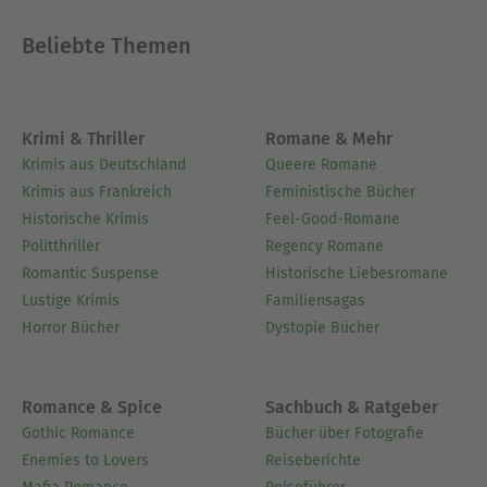
Büchereikarte zurückkommen.
Beliebte Themen
Ausblenden
Krimi & Thriller
Romane & Mehr
Krimis aus Deutschland
Queere Romane
Krimis aus Frankreich
Feministische Bücher
Historische Krimis
Feel-Good-Romane
Politthriller
Regency Romane
Romantic Suspense
Historische Liebesromane
Lustige Krimis
Familiensagas
Horror Bücher
Dystopie Bücher
Romance & Spice
Sachbuch & Ratgeber
Gothic Romance
Bücher über Fotografie
Enemies to Lovers
Reiseberichte