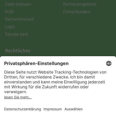
Code einlösen
Partnerprogramm
Hilfe
Firmenkunden
Barrierefreiheit
Login
Skoobe liest
Rechtliches
Datenschutz
AGB
Informationen nach Data
Act
Verträge hier kündigen
Impressum
Vertrag widerrufen