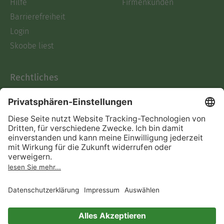
Hilfe
Firmenkunden
Barrierefreiheit
Login
Skoobe liest
Rechtliches
Datenschutz
AGB
Informationen nach Data
Act
Verträge hier kündigen
Impressum
Vertrag widerrufen