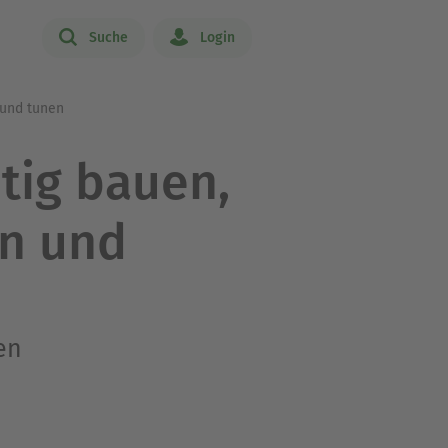
Suche
Login
 und tunen
tig bauen,
en und
en