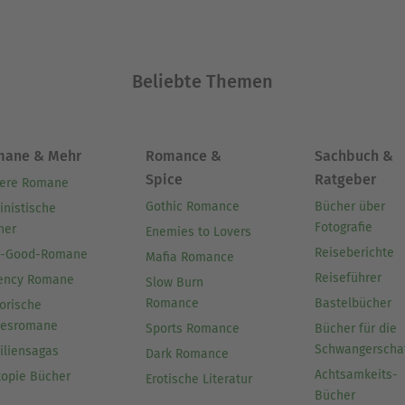
Beliebte Themen
mane & Mehr
Romance &
Sachbuch &
Spice
Ratgeber
ere Romane
Gothic Romance
Bücher über
inistische
Fotografie
her
Enemies to Lovers
Reiseberichte
l-Good-Romane
Mafia Romance
Reiseführer
ency Romane
Slow Burn
Romance
Bastelbücher
orische
besromane
Sports Romance
Bücher für die
Schwangerscha
iliensagas
Dark Romance
Achtsamkeits-
topie Bücher
Erotische Literatur
Bücher