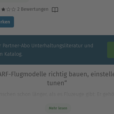
2 Bewertungen
rken
 Partner-Abo Unterhaltungs­literatur und
m Katalog.
ARF-Flugmodelle richtig bauen, einstel
tunen“
enschen schon länger, als es Fluzeuge gibt: Er ge
testen Modellbausparten und wurde bereits im 19.
Mehr lesen