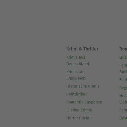
Krimi & Thriller
Ro
Krimis aus
Que
Deutschland
Fem
Krimis aus
Büc
Frankreich
Fee
Historische Krimis
Reg
Politthriller
Hist
Romantic Suspense
Lie
Lustige Krimis
Fam
Horror Bücher
Dys