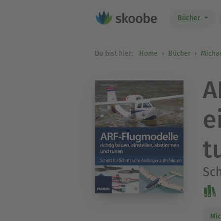
Bücher
Du bist hier:
Home
Bücher
Micha
A
e
t
Sch
Mic