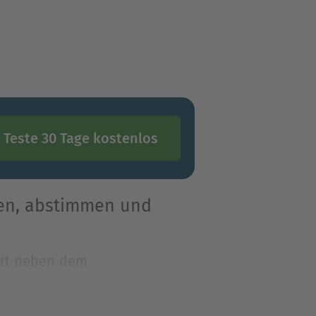
Teste 30 Tage kostenlos
len, abstimmen und
hört neben dem
 Jahrhundert ausgeübt. 90