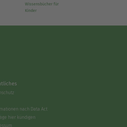
Wissensbücher für
Kinder
tliches
nschutz
rmationen nach Data Act
äge hier kündigen
essum