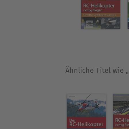
Schäden auftreten, finden 
"Troubleshooting".
Ähnliche Titel wie