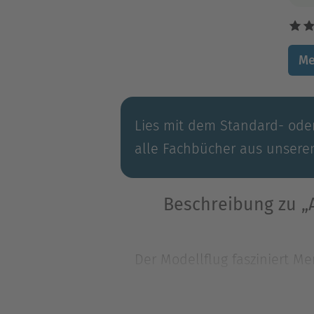
Me
Lies mit dem Standard- oder
alle Fachbücher aus unsere
Beschreibung zu „
Der Modellflug fasziniert M
Schiffsmodellbau zu den äl
Prozent d