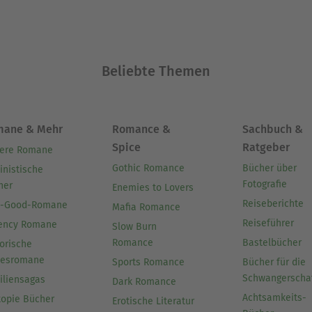
Beliebte Themen
mane & Mehr
Romance &
Sachbuch &
Spice
Ratgeber
ere Romane
Gothic Romance
Bücher über
inistische
Fotografie
her
Enemies to Lovers
Reiseberichte
l-Good-Romane
Mafia Romance
Reiseführer
ency Romane
Slow Burn
Romance
Bastelbücher
orische
besromane
Sports Romance
Bücher für die
Schwangerscha
iliensagas
Dark Romance
Achtsamkeits-
topie Bücher
Erotische Literatur