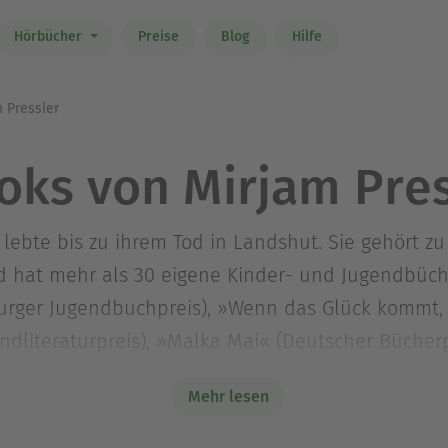
Hörbücher
Preise
Blog
Hilfe
 Pressler
oks von Mirjam Pres
) lebte bis zu ihrem Tod in Landshut. Sie gehört 
hat mehr als 30 eigene Kinder- und Jugendbücher
urger Jugendbuchpreis), »Wenn das Glück kommt
ndliteraturpreis), »Malka Mai« (Deutscher Bücher
us dem Leben einer Katze« und zuletzt »Dunkles Go
Mehr lesen
Frank »Ich sehne mich so«. Außerdem übersetze s
en und Hebräischen. Für ihre »Verdienste an der