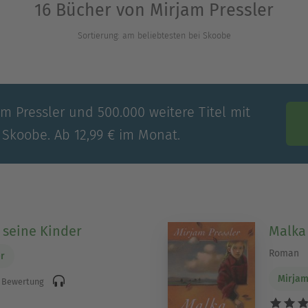
16 Bücher von Mirjam Pressler
ayer-Medaille ausgezeichnet, für ihr Gesamtwerk 
Sortierung: am beliebtesten bei Skoobe
ugendliteraturpreises und für ihr Gesamtwerk als
herpreis, der Corine und der Buber-Rosenzweig-
er Korn und Gerstenmann-Stiftung.
am Pressler und 500.000 weitere Titel mit
 Skoobe. Ab 12,99 € im Monat.
seine Kinder
Malka
Roman
er
Mirjam
 Bewertung