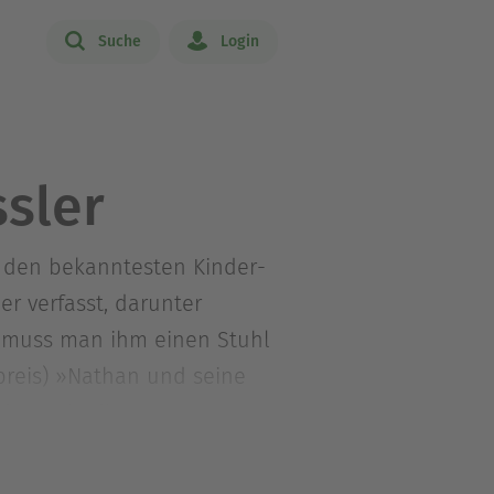
Suche
Login
sler
zu den bekanntesten Kinder-
 verfasst, darunter
, muss man ihm einen Stuhl
preis) »Nathan und seine
ld« sowie die
ie viele Bücher aus dem
 deutschen Sprache« wurde