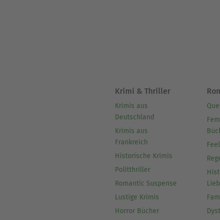
Krimi & Thriller
Ro
Krimis aus
Que
Deutschland
Fem
Krimis aus
Büc
Frankreich
Fee
Historische Krimis
Reg
Politthriller
Hist
Romantic Suspense
Lie
Lustige Krimis
Fam
Horror Bücher
Dys