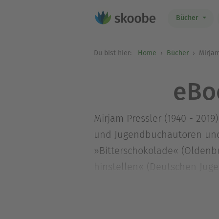
Bücher
Du bist hier:
Home
Bücher
Mirjam
eBo
Mirjam Pressler (1940 - 2019
und Jugendbuchautoren und 
»Bitterschokolade« (Oldenb
hinstellen« (Deutschen Juge
Kinder«,»Ich bin's Kitty. A
Lebensgeschichte der Anne 
Niederländischen, Englisch