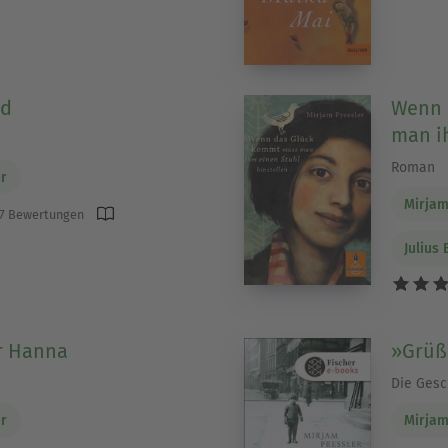
ld
Wenn 
man i
Roman
er
Mirjam
7 Bewertungen
Julius
r Hanna
»Grüß
Die Gesc
er
Mirjam