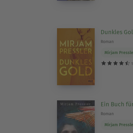
Dunkles Go
Roman
Mirjam Pressl
1
Ein Buch fü
Roman
Mirjam Pressl