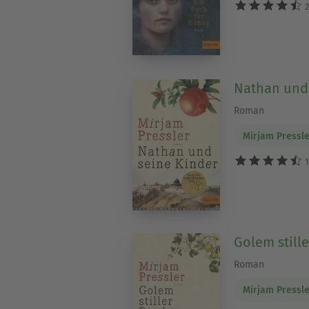
2
Nathan und 
Roman
Mirjam Pressl
1
Golem still
Roman
Mirjam Pressl