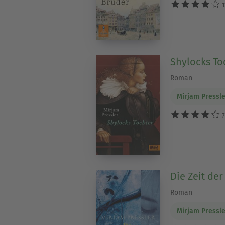
1
Shylocks To
Roman
Mirjam Pressl
7
Die Zeit de
Roman
Mirjam Pressl