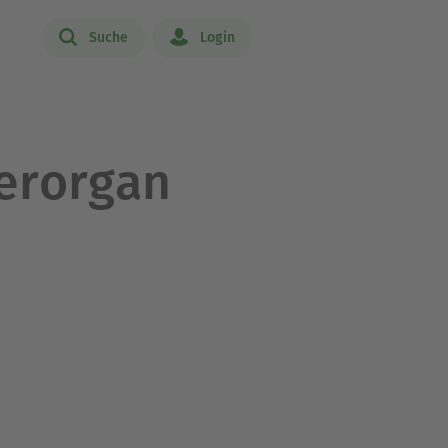
Suche
Login
erorgan