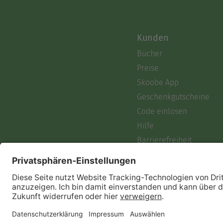
Kunden
Bücher
Preise
Skoobe App
Geschenkgutscheine
Code einlösen
Hilfe
Barrierefreiheit
Login
Skoobe liest