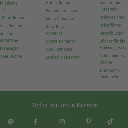
Gothic Romance
Bücher über
inistische
Fotografie
her
Enemies to Lovers
Reiseberichte
l-Good-Romane
Mafia Romance
Reiseführer
ency Romane
Slow Burn
Romance
Bastelbücher
orische
besromane
Sports Romance
Bücher für die
Schwangerscha
iliensagas
Dark Romance
Achtsamkeits-
topie Bücher
Erotische Literatur
Bücher
Thermomix
Kochbücher
Bleibe mit uns in Kontakt