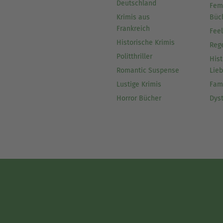
Deutschland
Fem
Krimis aus
Büc
Frankreich
Fee
Historische Krimis
Reg
Politthriller
Hist
Romantic Suspense
Lie
Lustige Krimis
Fam
Horror Bücher
Dys