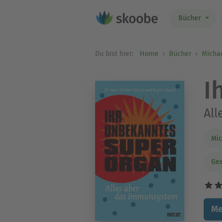
Bücher
Du bist hier:
Home
Bücher
Micha
I
Al
Mic
Ges
Me