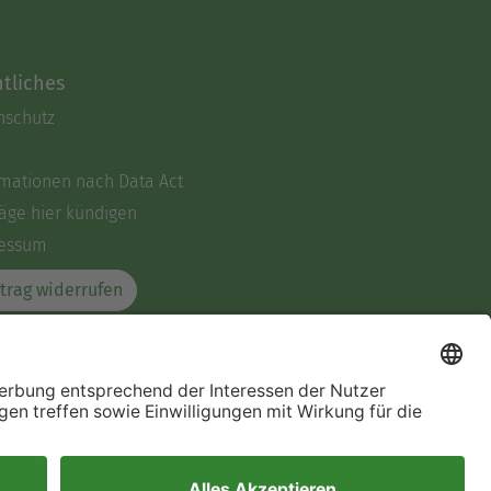
tliches
nschutz
rmationen nach Data Act
äge hier kündigen
essum
trag widerrufen