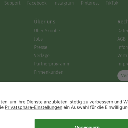
Support
Facebook
Instagram
Pinterest
TikTok
Über uns
Rech
Über Skoobe
Date
Jobs
AGB
Presse
Info
Verlage
Vertr
Partnerprogramm
Impr
Firmenkunden
Ver
Immer ein gutes Buch