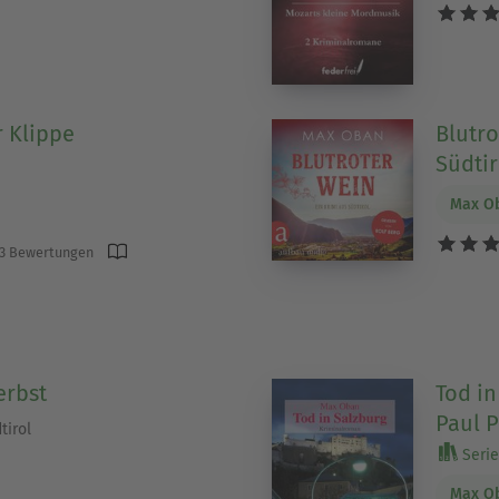
 Klippe
Blutro
Südtir
Max O
3 Bewertungen
erbst
Tod in
Paul P
tirol
Serie 
Max O