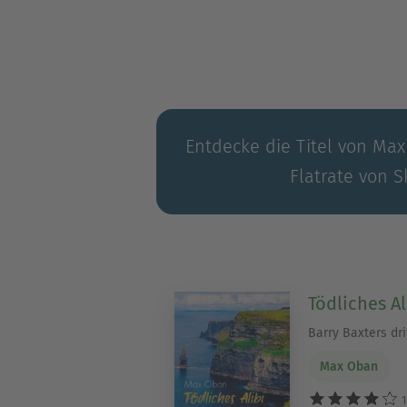
Entdecke die Titel von Max
Flatrate von S
Tödliches Al
Barry Baxters drit
Max Oban
1