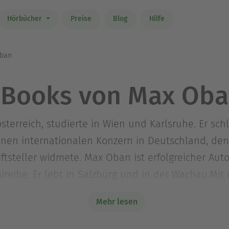
Hörbücher
Preise
Blog
Hilfe
ban
Books von Max Ob
erreich, studierte in Wien und Karlsruhe. Er schl
einen internationalen Konzern in Deutschland, de
hriftsteller widmete. Max Oban ist erfolgreicher Au
reihe. Er lebt in Salzburg und in der Wachau.Mit 
iminalromane im Aufbau Taschenbuch erschienen: »
Mehr lesen