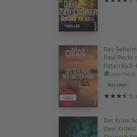
1
Das Geheimn
Paul Pecks n
Österreich-
Serie (Teil 9)
Max Oban
8
Der Krimi S
Zwei Krimis
Steirisch S