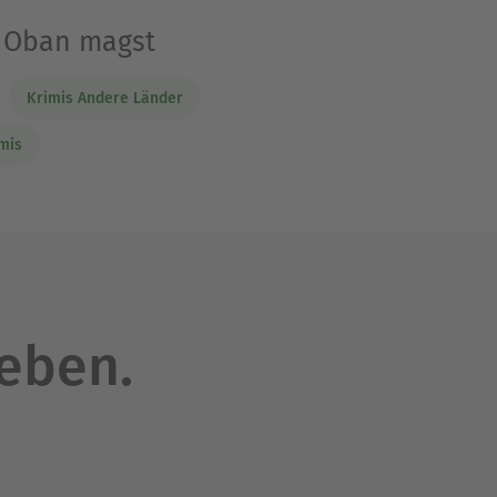
x Oban magst
Krimis Andere Länder
mis
leben.