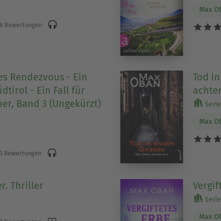
Max O
6 Bewertungen
s Rendezvous - Ein
Tod in
dtirol - Ein Fall für
achter
ner, Band 3 (Ungekürzt)
Serie 
Max O
3 Bewertungen
r. Thriller
Vergif
Serie 
Max O