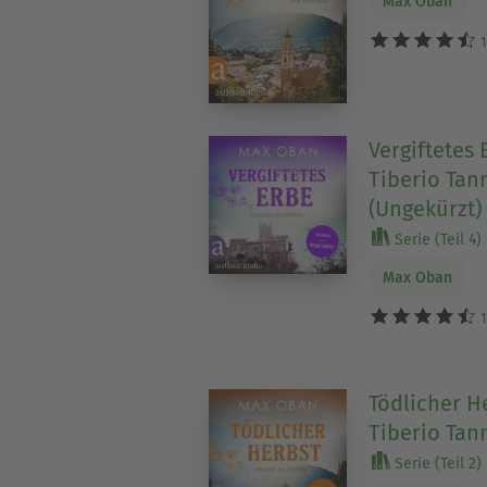
Max Oban
1
Vergiftetes E
Tiberio Tan
(Ungekürzt)
Serie (Teil 4)
Max Oban
1
Tödlicher He
Tiberio Tan
Serie (Teil 2)