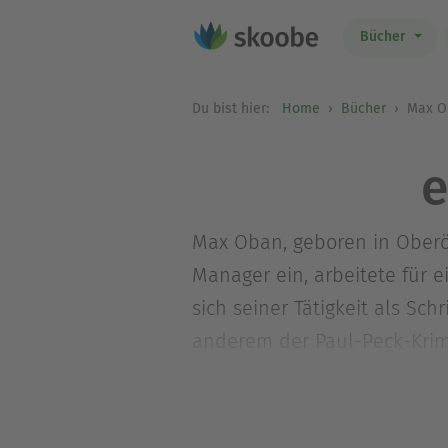
Bücher
Du bist hier:
Home
Bücher
Max O
e
Max Oban, geboren in Oberöst
Manager ein, arbeitete für 
sich seiner Tätigkeit als Sc
anderem der Paul-Peck-Krimi
Tanner sind bisher zwei Kr
»Tödlicher Herbst«.