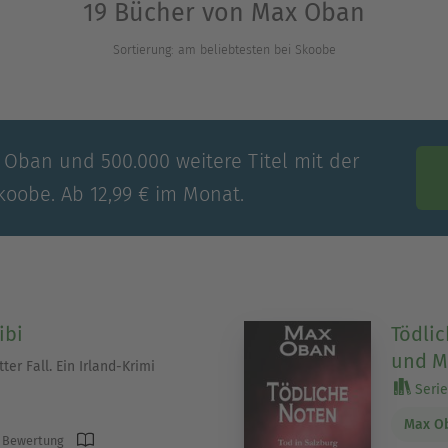
19 Bücher von Max Oban
Sortierung: am beliebtesten bei Skoobe
 Oban und 500.000 weitere Titel mit der
koobe. Ab 12,99 € im Monat.
ibi
Tödlic
und M
ter Fall. Ein Irland-Krimi
Serie 
Max O
 Bewertung