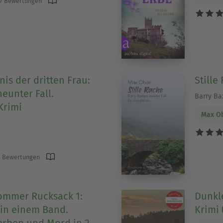
7 Bewertungen
is der dritten Frau:
Stille
eunter Fall.
Barry Bax
Krimi
Max O
 Bewertungen
ommer Rucksack 1:
Dunkle
 in einem Band.
Krimi 
terben und Mord in 2