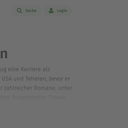
Suche
Login
an
ug eine Karriere als
n USA und Teheran, bevor er
tor zahlreicher Romane, unter
dem Privatdetektiv Tiberio
Blutroter Wein« sowie