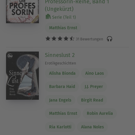
Professorin-Reihe, Band 1
(Ungekürzt)
Serie (Teil 1)
Matthias Ernst
31 Bewertungen
Sinneslust 2
Erotikgeschichten
Alisha Bionda
Aino Laos
Barbara Haid
J.J. Preyer
Jana Engels
Birgit Read
Matthias Ernst
Robin Aurelia
Ria Karlotti
Alana Noles