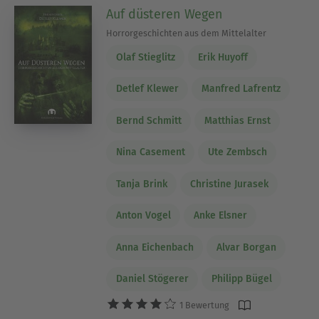
Auf düsteren Wegen
Horrorgeschichten aus dem Mittelalter
Olaf Stieglitz
Erik Huyoff
Detlef Klewer
Manfred Lafrentz
Bernd Schmitt
Matthias Ernst
Nina Casement
Ute Zembsch
Tanja Brink
Christine Jurasek
Anton Vogel
Anke Elsner
Anna Eichenbach
Alvar Borgan
Daniel Stögerer
Philipp Bügel
1 Bewertung