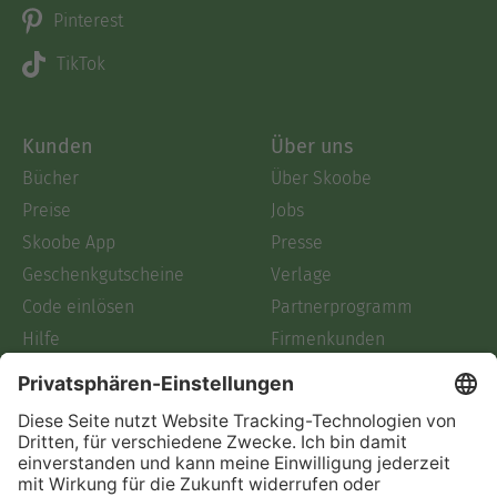
Pinterest
TikTok
Kunden
Über uns
Bücher
Über Skoobe
Preise
Jobs
Skoobe App
Presse
Geschenkgutscheine
Verlage
Code einlösen
Partnerprogramm
Hilfe
Firmenkunden
Barrierefreiheit
Login
Skoobe liest