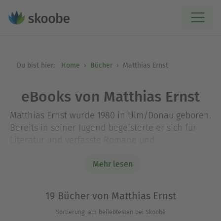
Du bist hier:
Home
Bücher
Matthias Ernst
eBooks von Matthias Ernst
Matthias Ernst wurde 1980 in Ulm/Donau geboren.
Bereits in seiner Jugend begeisterte er sich für
Literatur und verfasste Romane und
Kurzgeschichten. In seinen Kriminalromanen
verbindet er seine beiden größten
Mehr lesen
Leidenschaften miteinander, das Schreiben und
die Psychotherapie.
19 Bücher von Matthias Ernst
Sortierung: am beliebtesten bei Skoobe