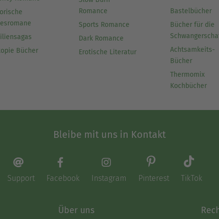
Romance
Bastelbücher
orische
besromane
Sports Romance
Bücher für die
Schwangerscha
iliensagas
Dark Romance
Achtsamkeits-
topie Bücher
Erotische Literatur
Bücher
Thermomix
Kochbücher
Bleibe mit uns in Kontakt
Support
Facebook
Instagram
Pinterest
TikTok
Über uns
Rech