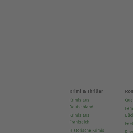
Krimi & Thriller
Ro
Krimis aus
Que
Deutschland
Fem
Krimis aus
Büc
Frankreich
Fee
Historische Krimis
Reg