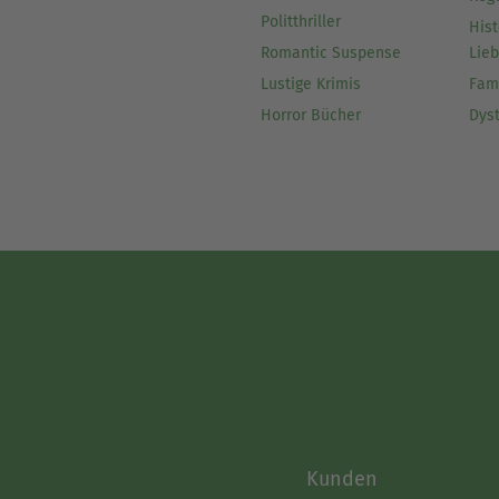
Politthriller
Hist
Romantic Suspense
Lie
Lustige Krimis
Fam
Horror Bücher
Dys
Kunden