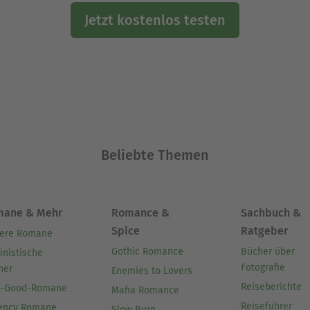
Jetzt kostenlos testen
Beliebte Themen
mane & Mehr
Romance &
Sachbuch &
Spice
Ratgeber
ere Romane
Gothic Romance
Bücher über
inistische
Fotografie
her
Enemies to Lovers
Reiseberichte
l-Good-Romane
Mafia Romance
Reiseführer
ency Romane
Slow Burn