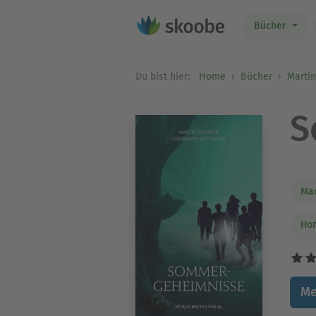
Bücher
Du bist hier:
Home
Bücher
Marti
S
Ma
Hor
Me