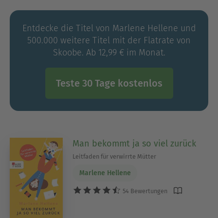
und die ZEIT. Zwischen März 2024 und April 2025
hat sie bei Spiegel Online vierzehntäglich
Entdecke die Titel von Marlene Hellene und
Leserfragen rund um das Thema Elternschaft
500.000 weitere Titel mit der Flatrate von
unter der Rubrik #FragMarleneHellene
Skoobe. Ab 12,99 € im Monat.
beantwortet.
Marlene Hellene lebt mit ihrer Familie in
Karlsruhe.
Teste 30 Tage kostenlos
Instagram: @marlenehellene
Man bekommt ja so viel zurück
Leitfaden für verwirrte Mütter
Marlene Hellene
54 Bewertungen