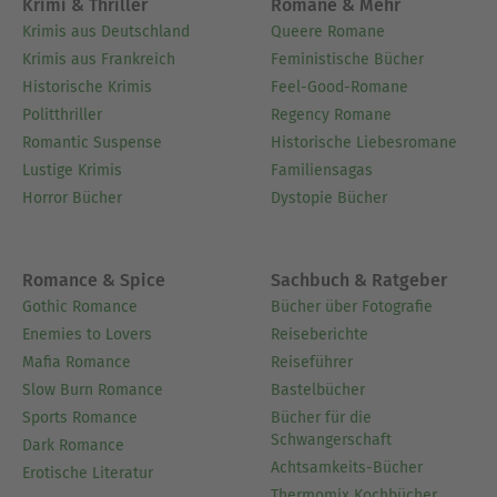
Krimi & Thriller
Romane & Mehr
Krimis aus Deutschland
Queere Romane
Krimis aus Frankreich
Feministische Bücher
Historische Krimis
Feel-Good-Romane
Politthriller
Regency Romane
Romantic Suspense
Historische Liebesromane
Lustige Krimis
Familiensagas
Horror Bücher
Dystopie Bücher
Romance & Spice
Sachbuch & Ratgeber
Gothic Romance
Bücher über Fotografie
Enemies to Lovers
Reiseberichte
Mafia Romance
Reiseführer
Slow Burn Romance
Bastelbücher
Sports Romance
Bücher für die
Schwangerschaft
Dark Romance
Achtsamkeits-Bücher
Erotische Literatur
Thermomix Kochbücher