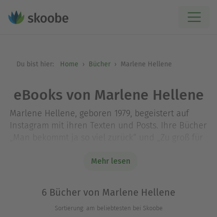
Du bist hier:
Home
Bücher
Marlene Hellene
eBooks von Marlene Hellene
Marlene Hellene, geboren 1979, begeistert auf
Instagram mit ihren Texten und Posts. Ihre Bücher
„Man bekommt ja so viel zurück“ und „Zu groß für
die Babyklappe“ waren Bestseller. Ihr Buch „Ich
liebe MEINE KINDER machen mich fertig“ erreichte
Mehr lesen
im Februar 2024 Platz 12 der Spiegel-
Bestsellerliste. Neben ihren Büchern schreibt
6 Bücher von Marlene Hellene
Marlene Hellene Texte und Kolumnen, unter
Sortierung: am beliebtesten bei Skoobe
anderem für die Süddeutsche Zeitung, die Brigitte