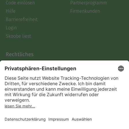
Code einlösen
Partnerprogramm
Hilfe
Firmenkunden
Barrierefreiheit
Login
Skoobe liest
Rechtliches
Datenschutz
AGB
Informationen nach Data
Act
Verträge hier kündigen
Impressum
Vertrag widerrufen