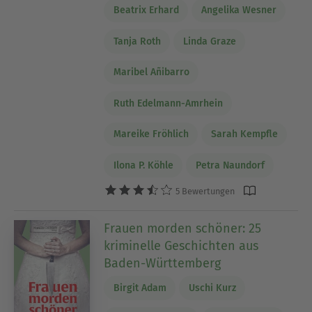
Beatrix Erhard
Angelika Wesner
Tanja Roth
Linda Graze
Maribel Añibarro
Ruth Edelmann-Amrhein
Mareike Fröhlich
Sarah Kempfle
Ilona P. Köhle
Petra Naundorf
5 Bewertungen
Frauen morden schöner: 25
kriminelle Geschichten aus
Baden-Württemberg
Birgit Adam
Uschi Kurz