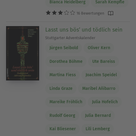
Bianca Heidelberg
Sarah Kempfle
16 Bewertungen
Lasst uns bös’ und tödlich sein
Stuttgarter Adventskalender
Jürgen Seibold
Oliver Kern
Dorothea Böhme
Ute Bareiss
Martina Fiess
Joachim Speidel
Linda Graze
Maribel Añibarro
Mareike Fröhlich
Julia Hofelich
Rudolf Georg
Julia Bernard
Kai Bliesener
Lili Lemberg