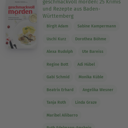
geschmackvoll morden: 25 Krimis
und Rezepte aus Baden-
Württemberg
Birgit Adam
Sabine Kampermann
Uschi Kurz
Dorothea Böhme
Alexa Rudolph
Ute Bareiss
Regine Bott
Adi Hübel
Gabi Schmid
Monika Küble
Beatrix Erhard
Angelika Wesner
Tanja Roth
Linda Graze
Maribel Añibarro
Ruth Edelmann-Amrhein