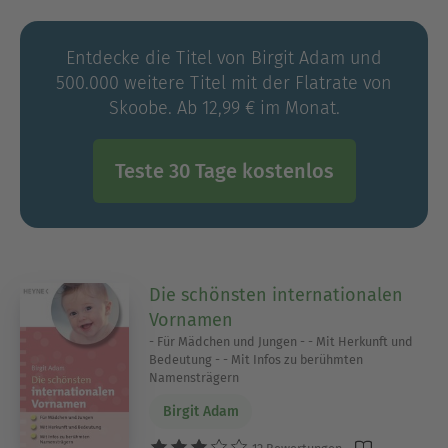
„Die gelungene Hochzeitszeitung“ sowie
„Hochzeitsbräuche“. Birgit Adam ist 36 Jahre alt
Entdecke die Titel von Birgit Adam und
und lebt in Augsburg.
500.000 weitere Titel mit der Flatrate von
Skoobe. Ab 12,99 € im Monat.
Teste 30 Tage kostenlos
Die schönsten internationalen
Vornamen
- Für Mädchen und Jungen - - Mit Herkunft und
Bedeutung - - Mit Infos zu berühmten
Namensträgern
Birgit Adam