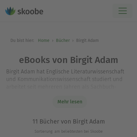
Du bist hier:
Home
Bücher
Birgit Adam
eBooks von Birgit Adam
Birgit Adam hat Englische Literaturwissenschaft
und Kommunikationswissenschaft studiert und
arbeitet seit mehreren Jahren als Sachbuch-
Autorin und Übersetzerin. Bei Heyne sind im
Bereich „Feste feiern“ bisher die folgenden Titel
Mehr lesen
erschienen: „Reden, Glückwünsche und Verse zur
Hochzeit“, „Die schönsten Spiele und Einlagen für
11 Bücher von Birgit Adam
die Hochzeitsfeier“, „So gelingt die
Sortierung: am beliebtesten bei Skoobe
Hochzeitsfeier“, „Wir feiern Kindergeburtstag“,