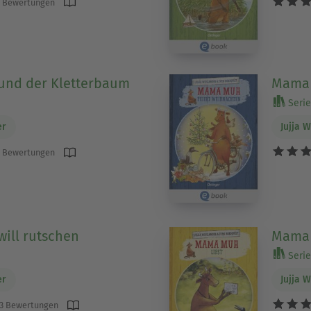
 Bewertungen
nd der Kletterbaum
Mama 
Serie
er
Jujja 
 Bewertungen
ill rutschen
Mama 
Serie
er
Jujja 
3 Bewertungen