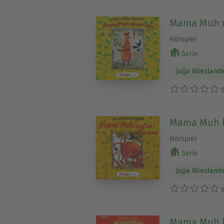
Mama Muh r
Hörspiel
Serie
Jujja Wiesland
0
Mama Muh b
Hörspiel
Serie
Jujja Wiesland
0
Mama Muh br