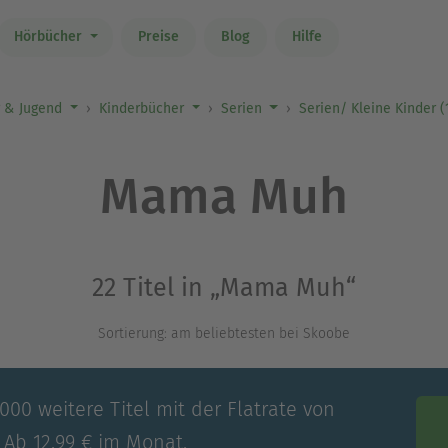
Hörbücher
Preise
Blog
Hilfe
r & Jugend
Kinderbücher
Serien
Serien/ Kleine Kinder (
Mama Muh
22 Titel in „Mama Muh“
Sortierung: am beliebtesten bei Skoobe
00 weitere Titel mit der Flatrate von
 Ab 12,99 € im Monat.