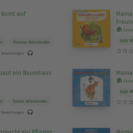
äumt auf
Mama 
Freun
Serie
Jujja 
er
Thomas Wieslander
 Bewertungen
aut ein Baumhaus
Mama 
Serie
Jujja 
er
Tomas Wieslander
 Bewertungen
aucht ein Pflaster
Mama 