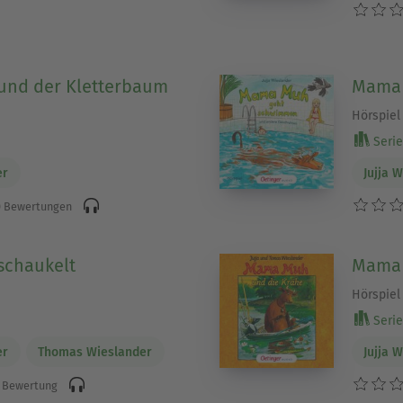
nd der Kletterbaum
Mama 
Hörspiel
Serie
er
Jujja 
 Bewertungen
chaukelt
Mama 
Hörspiel
Serie
er
Thomas Wieslander
Jujja 
 Bewertung