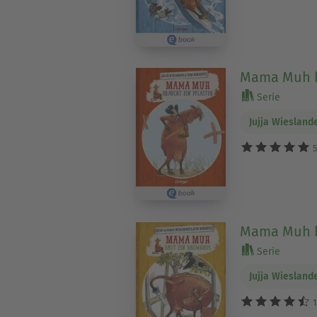
Mama Muh br
Serie
Jujja Wiesland
5
Mama Muh b
Serie
Jujja Wiesland
1