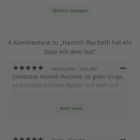
Agatha Raisin und den schottischen
Dorfpolizisten Hamish Macbeth feierte sie große
Weitere anzeigen
Erfolge in über 17 Ländern. Sie verstarb im
Dezember 2019 im Alter von 83 Jahren.
Ausblenden
6 Kommentare zu „Hamish Macbeth hat ein
Date mit dem Tod“
Adimaus1964
– 20.04.2022
Constable Hamish Macbeth ist guter Dinge,
es herrscht schönes Wetter und weit und
breit kein Verbrechen. Das ändert sich, als
acht Gäste bei Priscilla in Tommel Castle
Mehr lesen
einchecken. Wunderbar erzählt, wie die
vorherigen Bände, mehr davon!