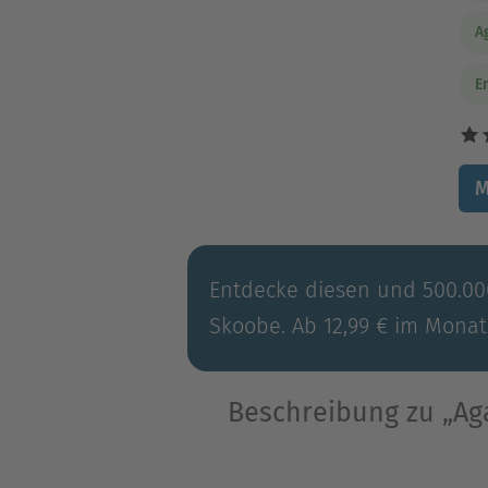
A
E
M
Entdecke diesen und 500.000
Skoobe. Ab 12,99 € im Monat
Beschreibung zu „Aga