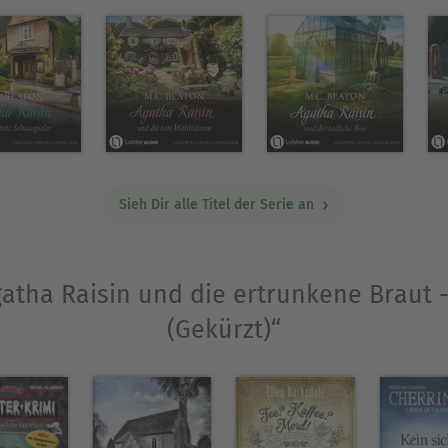
h feierte sie große Erfolge in über 17 Ländern. S
Ausblenden
Sieh Dir alle Titel der Serie an
gatha Raisin und die ertrunkene Braut - 
(Gekürzt)“