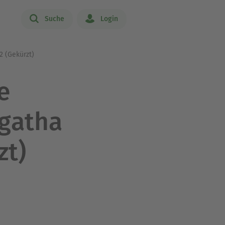
Suche
Login
2 (Gekürzt)
e
Agatha
zt)