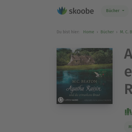
Bücher
Du bist hier:
Home
Bücher
M. C. 
A
e
R
M