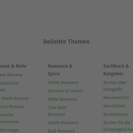
Beliebte Themen
mane & Mehr
Romance &
Sachbuch &
Spice
Ratgeber
ere Romane
Gothic Romance
Bücher über
inistische
Fotografie
her
Enemies to Lovers
Reiseberichte
l-Good-Romane
Mafia Romance
Reiseführer
ency Romane
Slow Burn
Romance
Bastelbücher
orische
besromane
Sports Romance
Bücher für die
Schwangerscha
iliensagas
Dark Romance