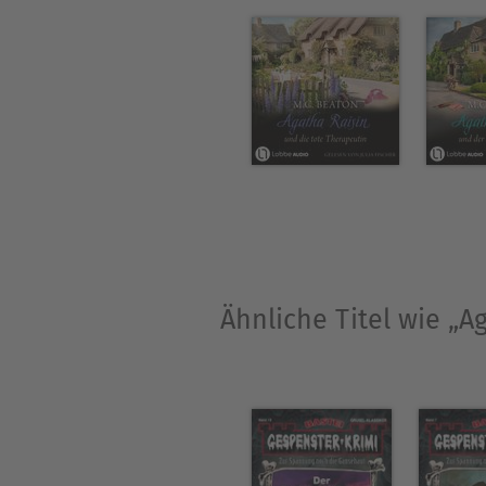
Dorfpolizisten Hamish Macbet
im Alter von 83 Jahren.
Ähnliche Titel wie „A