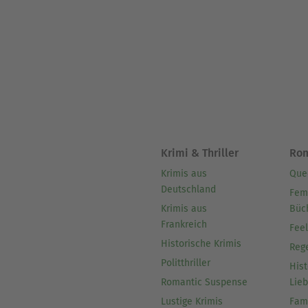
Krimi & Thriller
Ro
Krimis aus
Que
Deutschland
Fem
Krimis aus
Büc
Frankreich
Fee
Historische Krimis
Reg
Politthriller
Hist
Romantic Suspense
Lie
Lustige Krimis
Fam