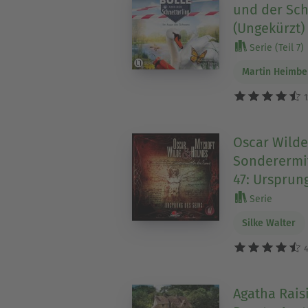
und der Sch
(Ungekürzt)
Serie (Teil 7)
Martin Heimbe
1
Oscar Wilde
Sonderermit
47: Ursprun
Serie
Silke Walter
4
Agatha Rais