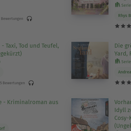
Serie 
Rhys 
 Bewertungen
- Taxi, Tod und Teufel,
Die gr
ngekürzt)
Yard, 
)
Serie
Andre
5 Bewertungen
e - Kriminalroman aus
Vorhan
Idyll 
Cosy-K
)
(Ungek
orf