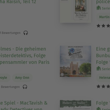
ha Raisin, Teil 12
police
Serie 
)
Martin
1 Bewertungen
lmes - Die geheimen
Eine g
isterdetektivs, Folge
Bunbur
mpensammler von Paris
Folge 
Serie 
Doyle
Amy Onn
Helen
 Bewertungen
e Spiel - MacTavish &
Folge 
Lady Detectives von
Serie