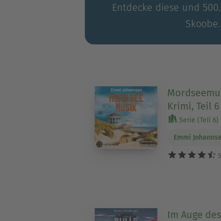
Entdecke diese und 500.0
Skoobe.
Mordseemus
Krimi, Teil 
Serie (Teil 6)
Emmi Johanns
5
Im Auge des