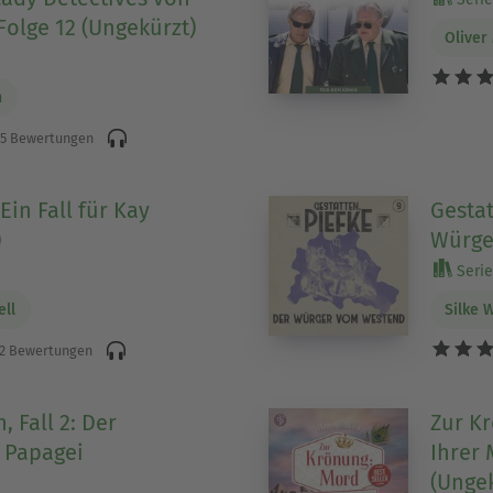
Folge 12 (Ungekürzt)
Oliver
)
n
5 Bewertungen
in Fall für Kay
Gestat
)
Würge
Serie
ell
Silke 
2 Bewertungen
, Fall 2: Der
Zur Kr
 Papagei
Ihrer 
(Ungek