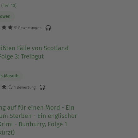
(Teil 10)
Bowen
51 Bewertungen
ößten Fälle von Scotland
Folge 3: Treibgut
as Masuth
1 Bewertung
g auf für einen Mord - Ein
zum Sterben - Ein englischer
rimi - Bunburry, Folge 1
ürzt)