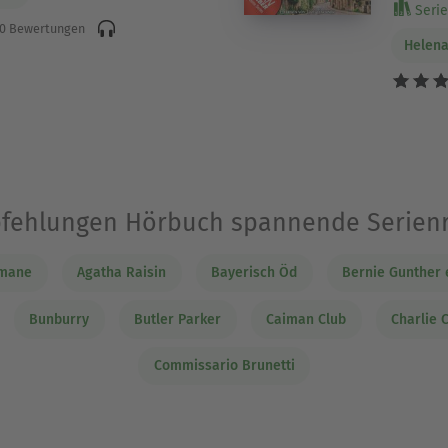
Serie 
0 Bewertungen
Helen
pfehlungen Hörbuch spannende Serien
omane
Agatha Raisin
Bayerisch Öd
Bernie Gunther 
Bunburry
Butler Parker
Caiman Club
Charlie 
Commissario Brunetti