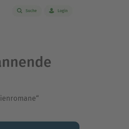
Suche
Login
annende
rienromane“