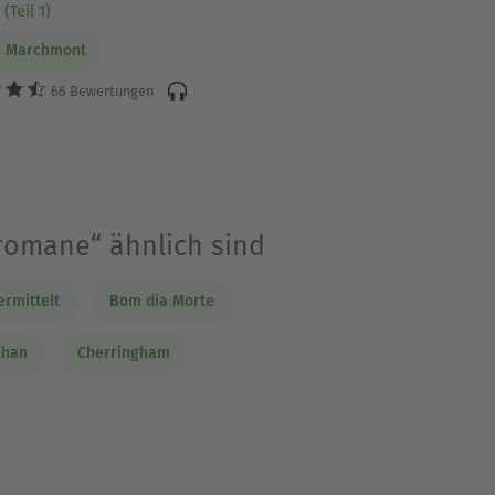
(Teil 1)
a Marchmont
66 Bewertungen
romane“ ähnlich sind
ermittelt
Bom dia Morte
Chan
Cherringham