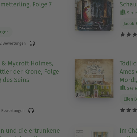
metterling, Folge 7
Schau
Serie 
Jacob 
rger
2 Bewertungen
 & Mycroft Holmes,
Tödlic
tler der Krone, Folge
Ames e
g des Seins
Mord!,
Serie 
Ellen 
 Bewertungen
in und die ertrunkene
Im Châ