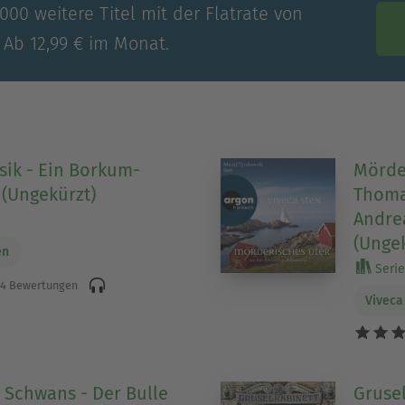
00 weitere Titel mit der Flatrate von
 Ab 12,99 € im Monat.
ik - Ein Borkum-
Mörder
6 (Ungekürzt)
Thoma
Andrea
(Unge
en
Serie 
4 Bewertungen
Viveca
 Schwans - Der Bulle
Grusel