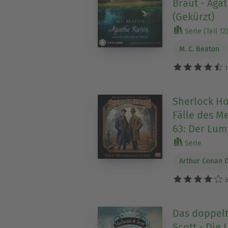
Braut - Agat
(Gekürzt)
Serie (Teil 12
M. C. Beaton
1
Sherlock Ho
Fälle des Me
63: Der Lu
Serie
Arthur Conan 
6
Das doppelt
Scott - Die 