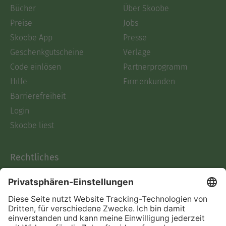
Bücher
Über Skoobe
Preise
Jobs
Skoobe App
Presse
Geschenkgutscheine
Verlage
Code einlösen
Partnerprogramm
Hilfe
Firmenkunden
Barrierefreiheit
Login
Skoobe liest
Rechtliches
Datenschutz
AGB
Informationen nach Data
Act