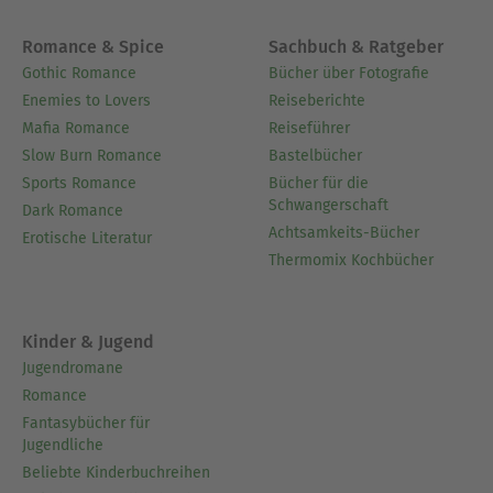
Romance & Spice
Sachbuch & Ratgeber
Gothic Romance
Bücher über Fotografie
Enemies to Lovers
Reiseberichte
Mafia Romance
Reiseführer
Slow Burn Romance
Bastelbücher
Sports Romance
Bücher für die
Schwangerschaft
Dark Romance
Achtsamkeits-Bücher
Erotische Literatur
Thermomix Kochbücher
Kinder & Jugend
Jugendromane
Romance
Fantasybücher für
Jugendliche
Beliebte Kinderbuchreihen