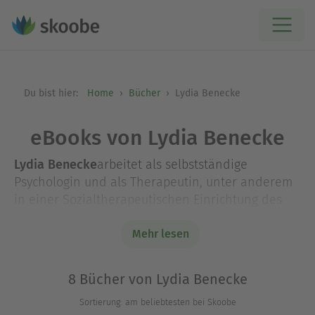
Du bist hier:
Home
Bücher
Lydia Benecke
eBooks von Lydia Benecke
Lydia Benecke
arbeitet als selbstständige
Psychologin und als Therapeutin, unter anderem
in einer Sozialtherapeutischen Einrichtung des
Strafvollzugs mit schweren Straftätern. Sie hält
regelmäßig Fortbildungen und Vorträge für ein
Mehr lesen
breites Publikum. Mit
AUF DÜNNEM
EIS
,
SADISTEN
und
PSYCHOPATHINNEN
sowie als Co-
8 Bücher von Lydia Benecke
Autorin von
AUS DER DUNKELKAMMER DES BÖSEN
Sortierung: am beliebtesten bei Skoobe
hat sie bereits mehrere Bestseller geschrieben.