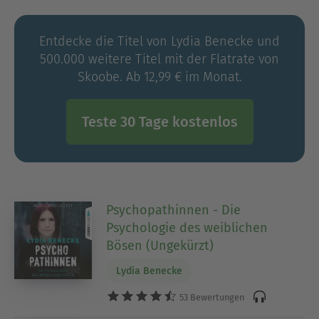
Mehr über sie unter www.lydiabenecke.de
Entdecke die Titel von Lydia Benecke und
500.000 weitere Titel mit der Flatrate von
Skoobe. Ab 12,99 € im Monat.
Teste 30 Tage kostenlos
Psychopathinnen - Die
Psychologie des weiblichen
Bösen (Ungekürzt)
Lydia Benecke
53 Bewertungen