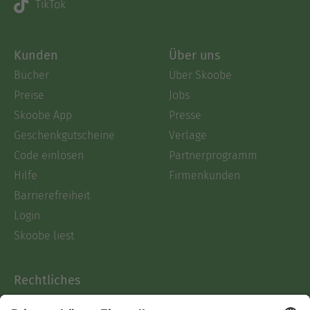
TikTok
Kunden
Über uns
Bücher
Über Skoobe
Preise
Jobs
Skoobe App
Presse
Geschenkgutscheine
Verlage
Code einlösen
Partnerprogramm
Hilfe
Firmenkunden
Barrierefreiheit
Login
Skoobe liest
Rechtliches
Datenschutz