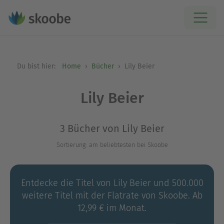
Du bist hier:
Home
Bücher
Lily Beier
Lily Beier
3 Bücher von Lily Beier
Sortierung: am beliebtesten bei Skoobe
Entdecke die Titel von Lily Beier und 500.000
weitere Titel mit der Flatrate von Skoobe. Ab
12,99 € im Monat.