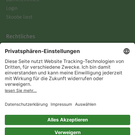
Login
Skoobe liest
Rechtliches
Datenschutz
AGB
Informationen nach Data
Act
Verträge hier kündigen
Impressum
Vertrag widerrufen
Immer ein gutes Buch