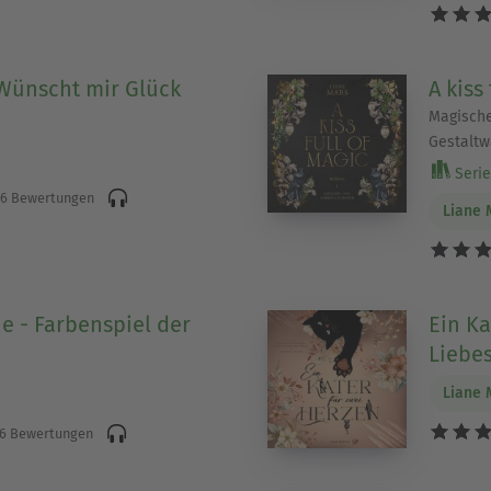
Wünscht mir Glück
A kiss
Magische
Gestaltw
Serie 
6 Bewertungen
Liane 
 - Farbenspiel der
Ein Ka
Liebe
Liane 
6 Bewertungen