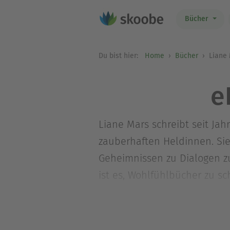
Bücher
Du bist hier:
Home
Bücher
Liane 
e
Liane Mars schreibt seit Ja
zauberhaften Heldinnen. Si
Geheimnissen zu Dialogen zu
ist es, Wohlfühlbücher zu s
dass sie die Zeit vergessen.
Sie kommt aus dem Ruhrpott,
ihrem Hund lebt sie in Schw