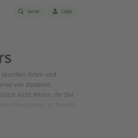
Suche
Login
rs
 skurrilen Orten und
erne von düsteren
ich nicht fehlen. Ihr Ziel
nden Handlungen zu fesseln,
mmen mit ihrer Familie und