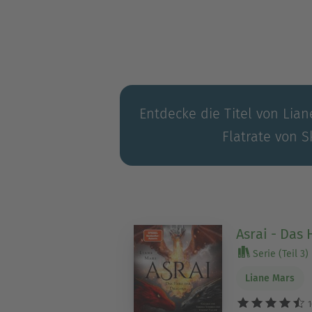
Entdecke die Titel von Lian
Flatrate von S
Asrai - Das
Serie (Teil 3)
Liane Mars
1