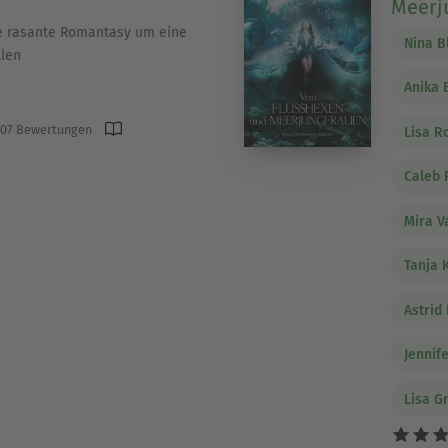
Meerj
e rasante Romantasy um eine
Nina B
llen
Anika 
07 Bewertungen
Lisa R
Caleb 
Mira V
Tanja
Astrid
Jennif
Lisa G