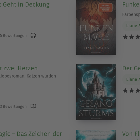
: Geht in Deckung
Funke
Farbensp
Liane 
5 Bewertungen
ür zwei Herzen
Der G
 Liebesroman. Katzen würden
Liane 
3 Bewertungen
gic – Das Zeichen der
Von F