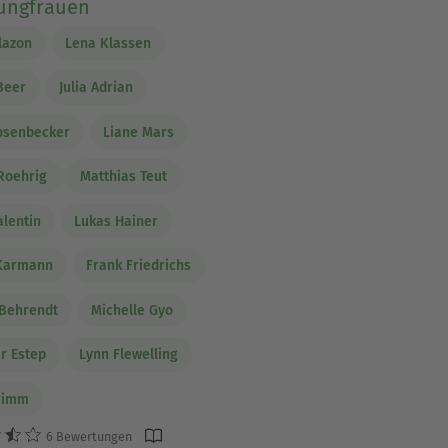
ungfrauen
lazon
Lena Klassen
Beer
Julia Adrian
osenbecker
Liane Mars
Roehrig
Matthias Teut
alentin
Lukas Hainer
 Karmann
Frank Friedrichs
 Behrendt
Michelle Gyo
er Estep
Lynn Flewelling
rimm
6 Bewertungen