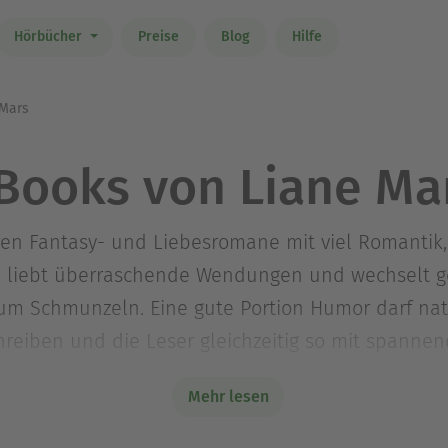
Hörbücher
Preise
Blog
Hilfe
Mars
Books von Liane Ma
hren Fantasy- und Liebesromane mit viel Romantik,
e liebt überraschende Wendungen und wechselt g
m Schmunzeln. Eine gute Portion Humor darf natürl
chreiben und die Leser gleichzeitig so mit spanne
Mehr lesen
 liebt das Sauerland und natürlich Kaffee. Zusa
erte.