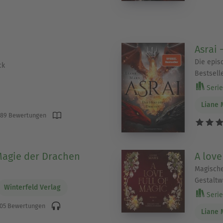
Asrai 
Die epis
ck
Bestsell
Serie 
Liane 
89 Bewertungen
 Magie der Drachen
A love
Magische
Gestaltw
Winterfeld Verlag
Serie 
05 Bewertungen
Liane 