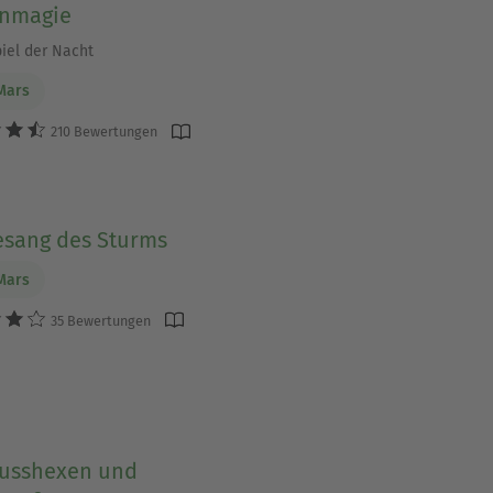
nmagie
iel der Nacht
Mars
210 Bewertungen
esang des Sturms
Mars
35 Bewertungen
lusshexen und