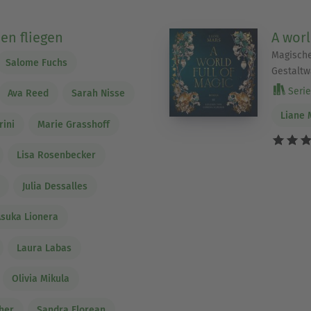
en fliegen
A worl
Magische
Salome Fuchs
Gestaltw
Serie 
Ava Reed
Sarah Nisse
Liane 
rini
Marie Grasshoff
Lisa Rosenbecker
Julia Dessalles
Asuka Lionera
Laura Labas
Olivia Mikula
her
Sandra Florean