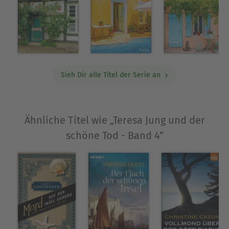
Über Lena Sand
Lena Sand ist das Pseudonym der deutschen
Schriftstellerin Christa Jekoff. Sie wuchs in
Frankfurt am Main auf und studierte dort
Germanistik an der Goethe-Universität. Heute
Sieh Dir alle Titel der Serie an
schreibt sie erfolgreich in verschiedensten Genres
und arbeitet als Dozentin für den Fachbereich
Deutsch.
Ähnliche Titel wie „Teresa Jung und der
Die Autorin im Internet: www.christa-jekoff.de
schöne Tod - Band 4“
Die Kriminalromanreihe von Lena Sand bei
dotbooks umfasst:
»Teresa Jung und der tote Nachbar«
»Teresa Jung und der Tote im Pool«
»Teresa Jung und die Tote am Küchentisch«
»Teresa Jung und der schöne Tod«