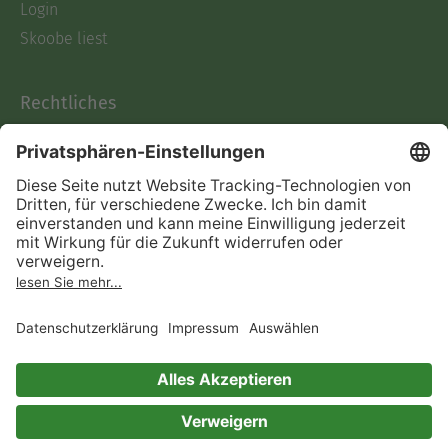
Login
Skoobe liest
Rechtliches
Datenschutz
AGB
Informationen nach Data
Act
Verträge hier kündigen
Impressum
Vertrag widerrufen
Immer ein gutes Buch