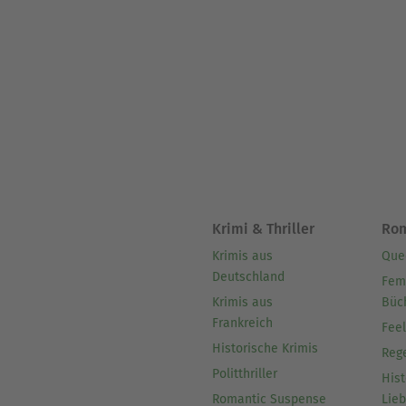
Krimi & Thriller
Ro
Krimis aus
Que
Deutschland
Fem
Krimis aus
Büc
Frankreich
Fee
Historische Krimis
Reg
Politthriller
Hist
Romantic Suspense
Lie