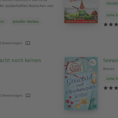
Christ
 der zauberhaften Wünsche« von
s
Lena 
ers
Jennifer Wellen
5 Bewertungen
acht noch keinen
Seewi
Roman
Lena 
3 Bewertungen