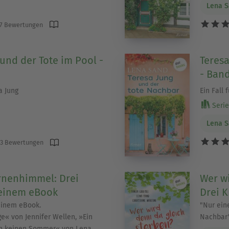
Lena 
7 Bewertungen
 und der Tote im Pool -
Teresa
- Band
a Jung
Ein Fall 
Serie 
Lena 
3 Bewertungen
nenhimmel: Drei
Wer wi
einem eBook
Drei K
einem eBook.
"Nur ein
« von Jennifer Wellen, »Ein
Nachbar"
h keinen Sommer« von Lena