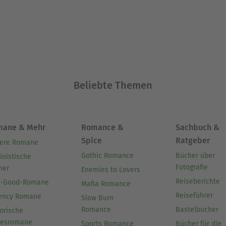
Beliebte Themen
mane & Mehr
Romance &
Sachbuch &
Spice
Ratgeber
ere Romane
Gothic Romance
Bücher über
inistische
Fotografie
her
Enemies to Lovers
Reiseberichte
l-Good-Romane
Mafia Romance
Reiseführer
ency Romane
Slow Burn
Romance
Bastelbücher
orische
besromane
Sports Romance
Bücher für die