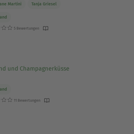
iane Martini
Tanja Griesel
Sand
5 Bewertungen
nd und Champagnerküsse
Sand
11 Bewertungen