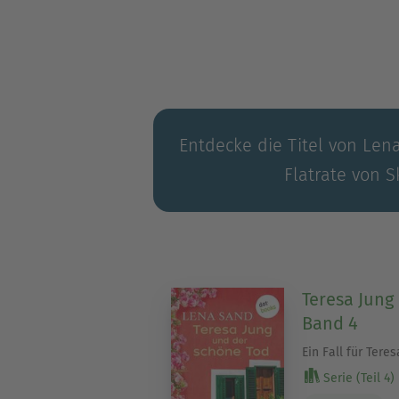
»Teresa Jung und der tote 
»Teresa Jung und der Tote i
»Teresa Jung und die Tote 
»Teresa Jung und der schön
Die ersten drei Fälle sind 
Entdecke die Titel von Len
Flatrate von S
Von Lena Sand erscheinen 
und »Seewind und Champagne
Teresa Jung
Band 4
Ein Fall für Teres
Serie (Teil 4)