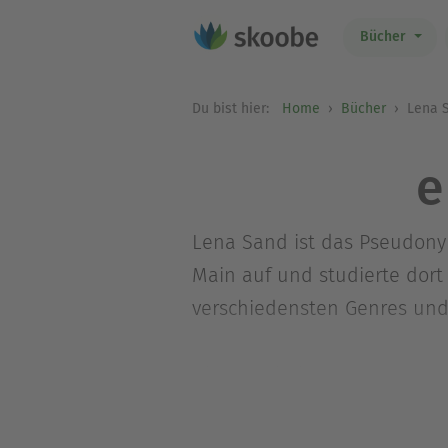
Bücher
Du bist hier:
Home
Bücher
Lena 
e
Lena Sand ist das Pseudonym 
Main auf und studierte dort 
verschiedensten Genres und 
Die Autorin im Internet: www.
Die Kriminalromanreihe von