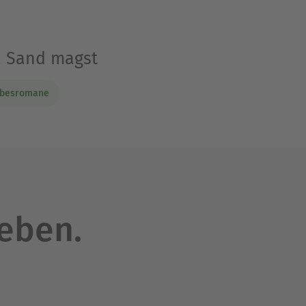
a Sand magst
ebesromane
leben.