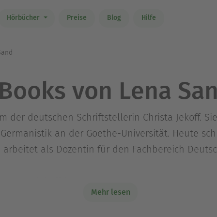
Hörbücher
Preise
Blog
Hilfe
Sand
Books von Lena Sa
der deutschen Schriftstellerin Christa Jekoff. Si
Germanistik an der Goethe-Universität. Heute schre
arbeitet als Dozentin für den Fachbereich Deutsc
christa-jekoff.de
Mehr lesen
 Lena Sand bei dotbooks umfasst: