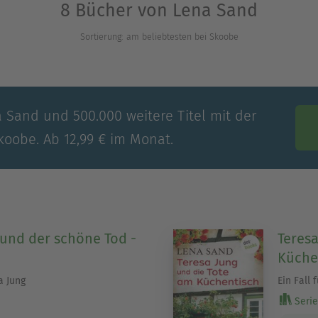
8 Bücher von Lena Sand
Nachbar«
Sortierung: am beliebtesten bei Skoobe
m Pool«
am Küchentisch«
e Tod«
auch im Sammelband erhältlich.
a Sand und 500.000 weitere Titel mit der
koobe. Ab 12,99 € im Monat.
bei dotbooks außerdem die Romane »Ein Mann m
rküsse«, die auch im Doppelband erhältlich si
 und der schöne Tod -
Teresa
Küche
a Jung
Ein Fall 
Serie 