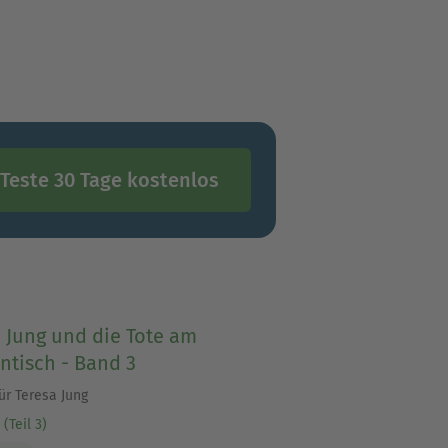
Teste 30 Tage kostenlos
acht noch keinen Sommer«
nd.
 Jung und die Tote am
ntisch - Band 3
für Teresa Jung
(Teil 3)