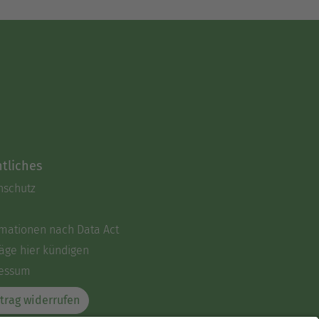
tliches
nschutz
rmationen nach Data Act
äge hier kündigen
essum
trag widerrufen