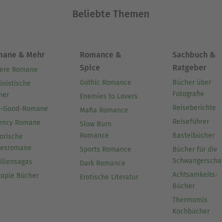
Beliebte Themen
mane & Mehr
Romance &
Sachbuch &
Spice
Ratgeber
ere Romane
Gothic Romance
Bücher über
inistische
Fotografie
her
Enemies to Lovers
Reiseberichte
l-Good-Romane
Mafia Romance
Reiseführer
ency Romane
Slow Burn
Romance
Bastelbücher
orische
besromane
Sports Romance
Bücher für die
Schwangerscha
iliensagas
Dark Romance
Achtsamkeits-
topie Bücher
Erotische Literatur
Bücher
Thermomix
Kochbücher