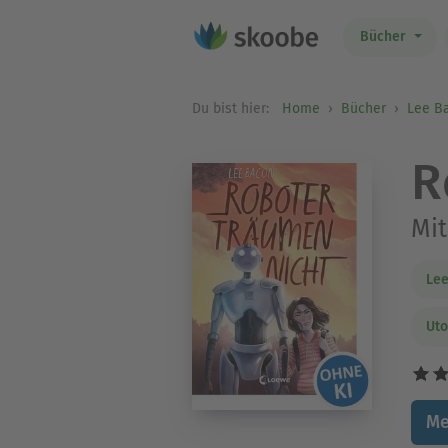
Bücher
Du bist hier:
Home
Bücher
Lee B
R
Mit
Le
Uto
Me