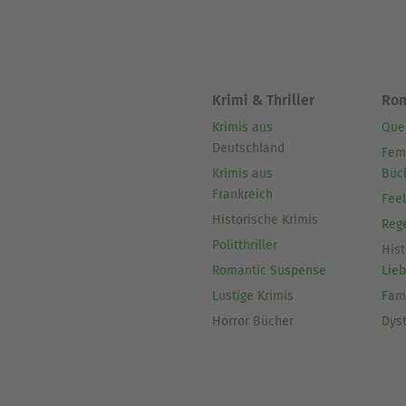
Krimi & Thriller
Ro
Krimis aus
Que
Deutschland
Fem
Krimis aus
Büc
Frankreich
Fee
Historische Krimis
Reg
Politthriller
Hist
Romantic Suspense
Lie
Lustige Krimis
Fam
Horror Bücher
Dys