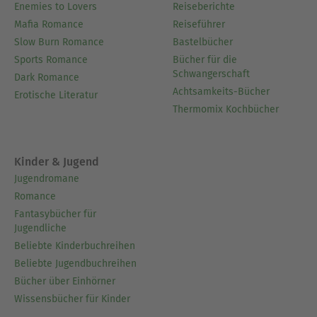
Enemies to Lovers
Reiseberichte
Mafia Romance
Reiseführer
Slow Burn Romance
Bastelbücher
Sports Romance
Bücher für die
Schwangerschaft
Dark Romance
Achtsamkeits-Bücher
Erotische Literatur
Thermomix Kochbücher
Kinder & Jugend
Jugendromane
Romance
Fantasybücher für
Jugendliche
Beliebte Kinderbuchreihen
Beliebte Jugendbuchreihen
Bücher über Einhörner
Wissensbücher für Kinder