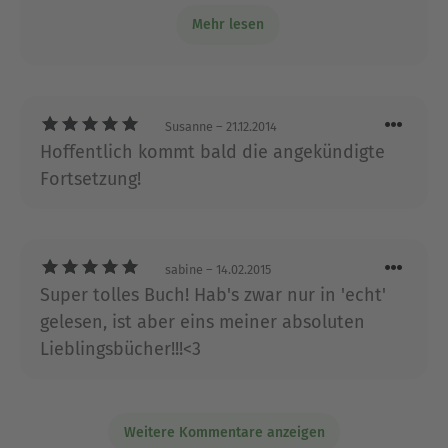
Aber nett geschrieben und mit
in Afrika: "Die weisse Giraffe", "Die Nacht der
Mehr lesen
interessanten Infos zum Vielseitigkeitssport
Delfine", "Der letzte Leopard" und "Das Tal der
Elefanten". Mit dem Band "Die Todesbucht" ist
ihre Krimi-Reihe "Ein Fall für Laura Marlin"
erfolgreich gestartet.
Susanne
– 21.12.2014
Hoffentlich kommt bald die angekündigte
Ausblenden
Fortsetzung!
sabine
– 14.02.2015
Super tolles Buch! Hab's zwar nur in 'echt'
gelesen, ist aber eins meiner absoluten
Lieblingsbücher!!!<3
Weitere Kommentare anzeigen