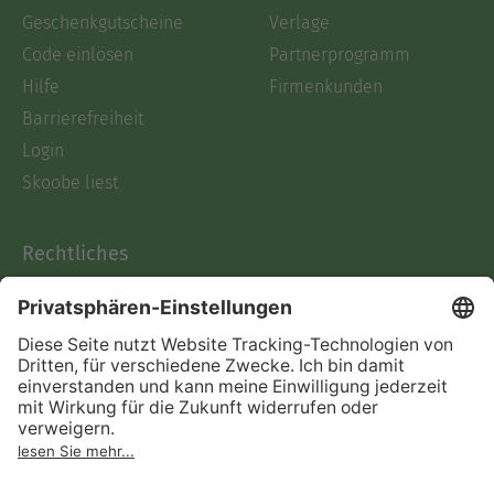
Geschenkgutscheine
Verlage
Code einlösen
Partnerprogramm
Hilfe
Firmenkunden
Barrierefreiheit
Login
Skoobe liest
Rechtliches
Datenschutz
AGB
Informationen nach Data
Act
Verträge hier kündigen
Impressum
Vertrag widerrufen