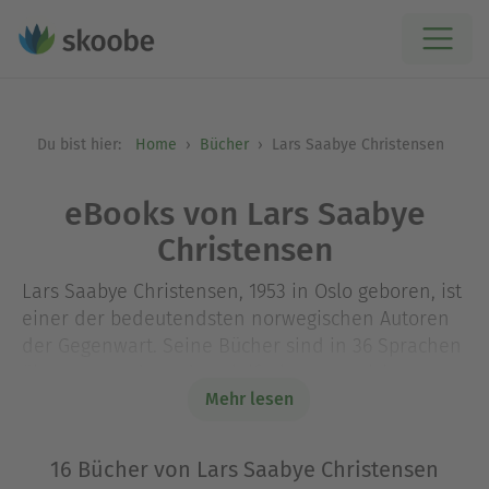
Du bist hier:
Home
Bücher
Lars Saabye Christensen
eBooks von Lars Saabye
Christensen
Lars Saabye Christensen, 1953 in Oslo geboren, ist
einer der bedeutendsten norwegischen Autoren
der Gegenwart. Seine Bücher sind in 36 Sprachen
übersetzt und wurden vielfach ausgezeichnet,
unter anderem mit dem Nordischen
Mehr lesen
Literaturpreis, mehrmals mit dem Norwegischen
Kritikerpreis, dem Preis des Norwegischen
16 Bücher von Lars Saabye Christensen
Buchhandels sowie dem Preis des Norwegischen