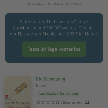
Sortierung: am beliebtesten bei Skoobe
Verlegerverbandes.
Entdecke die Titel von Lars Saabye
Christensen und 500.000 weitere Titel mit
der Flatrate von Skoobe. Ab 12,99 € im Monat.
Teste 30 Tage kostenlos
Die Beisetzung
Roman
Lars Saabye Christensen
0 Bewertungen