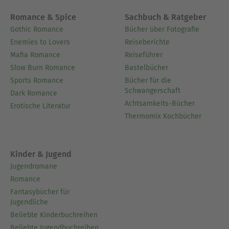
Romance & Spice
Sachbuch & Ratgeber
Gothic Romance
Bücher über Fotografie
Enemies to Lovers
Reiseberichte
Mafia Romance
Reiseführer
Slow Burn Romance
Bastelbücher
Sports Romance
Bücher für die
Schwangerschaft
Dark Romance
Achtsamkeits-Bücher
Erotische Literatur
Thermomix Kochbücher
Kinder & Jugend
Jugendromane
Romance
Fantasybücher für
Jugendliche
Beliebte Kinderbuchreihen
Beliebte Jugendbuchreihen