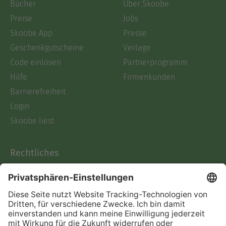
Bücher
Über Skoobe
Preise
Jobs
Skoobe App
Presse
Geschenkgutscheine
Verlage
Code einlösen
Partnerprogramm
Hilfe
Firmenkunden
Barrierefreiheit
Login
Skoobe liest
Rechtliches
Datenschutz
AGB
Informationen nach Data
Act
Verträge hier kündigen