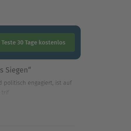
Teste 30 Tage kostenlos
s Siegen“
politisch engagiert, ist auf
trif
politisch engagiert, ist auf
 trifft er auf den großen
dhist in die Elendsviertel