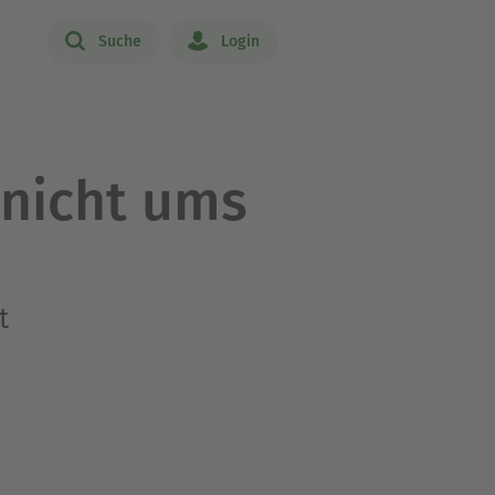
Suche
Login
 nicht ums
t