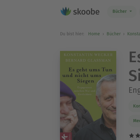
Bücher
Du bist hier:
Home
Bücher
Konst
E
S
Eng
Kon
Me