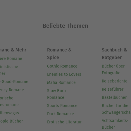
Beliebte Themen
mane & Mehr
Romance &
Sachbuch &
Spice
Ratgeber
ere Romane
Gothic Romance
Bücher über
inistische
Fotografie
her
Enemies to Lovers
Reiseberichte
l-Good-Romane
Mafia Romance
Reiseführer
ency Romane
Slow Burn
Romance
Bastelbücher
orische
besromane
Sports Romance
Bücher für die
Schwangerscha
iliensagas
Dark Romance
Achtsamkeits-
topie Bücher
Erotische Literatur
Bücher