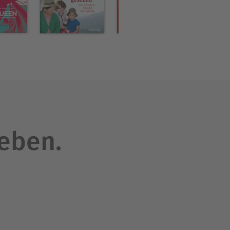
de on tour ist, lebt er in
leben.