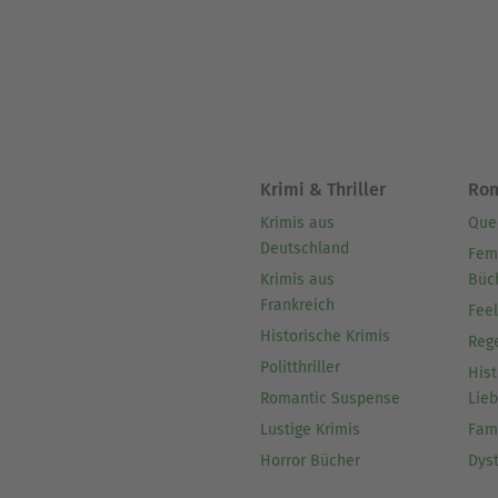
Krimi & Thriller
Ro
Krimis aus
Que
Deutschland
Fem
Krimis aus
Büc
Frankreich
Fee
Historische Krimis
Reg
Politthriller
Hist
Romantic Suspense
Lie
Lustige Krimis
Fam
Horror Bücher
Dys