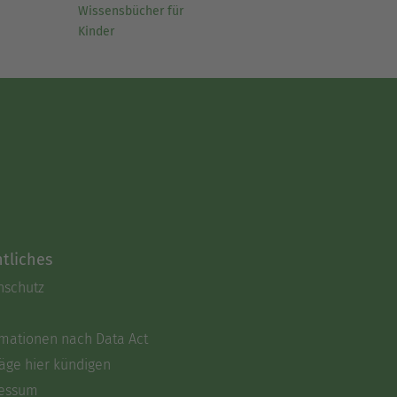
Wissensbücher für
Kinder
tliches
nschutz
rmationen nach Data Act
äge hier kündigen
essum