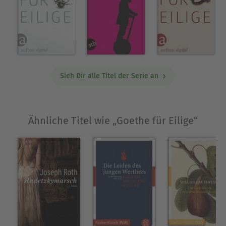
Klaus Seehafer wurde 1947 in Alsfeld/Hessen
geboren und wuchs in Bayern auf. Nach einer
Buchhändlerlehre besuchte er die
Fachhochschule für Bibliothekswesen in Stuttgart.
Seit 1976 ist er Leiter der Stadtbibliothek in
Diepholz/Niedersachsen. Er ist Mitglied des
Sieh Dir alle Titel der Serie an
Verbandes Deutscher Schriftsteller, Sektion
Niedersachsen und Bremen, deren Vorstand er
seit 2000 angehört. Neben vielfältigen
Ähnliche Titel wie „Goethe für Eilige“
journalistischen und literarischen Arbeiten,
Jugendbüchern und Anthologien hat Klaus
Seehafer im Aufbau-Verlag und im Aufbau
Taschenbuch Verlag folgende Bücher
herausgegeben: Johann Wolfgang Goethe, Mit
Seide näht man keinen groben Sack. Kleine feine
Gemeinheiten (1999); Wenn ich durch Wald und
Fluren geh. Deutsche Naturgedichte der Klassik