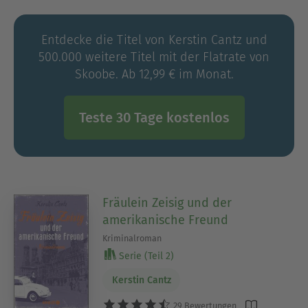
Cantz lebt mit ihrer Familie in der Nähe von
München.
Entdecke die Titel von Kerstin Cantz und
500.000 weitere Titel mit der Flatrate von
Skoobe. Ab 12,99 € im Monat.
Teste 30 Tage kostenlos
Fräulein Zeisig und der
amerikanische Freund
Kriminalroman
Serie (Teil 2)
Kerstin Cantz
29 Bewertungen