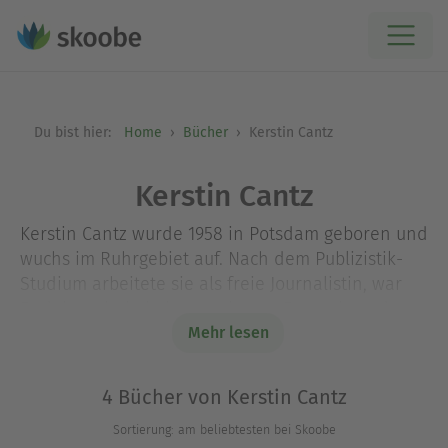
Du bist hier:
Home
Bücher
Kerstin Cantz
Kerstin Cantz
Kerstin Cantz wurde 1958 in Potsdam geboren und
wuchs im Ruhrgebiet auf. Nach dem Publizistik-
Studium arbeitete sie als freie Journalistin, war
Redakteurin bei einem privaten Fernsehsender
und ist heute Drehbuch- und Romanautorin. Ihr
Mehr lesen
erster Roman "Die Hebamme" wurde auf Anhieb
ein großer Erfolg und eroberte die
4 Bücher von Kerstin Cantz
Bestsellerlisten. Zuletzt erschien ihr Roman "Die
Sortierung: am beliebtesten bei Skoobe
Schmetterlingsjägerin" (Diana, 2008). Kerstin