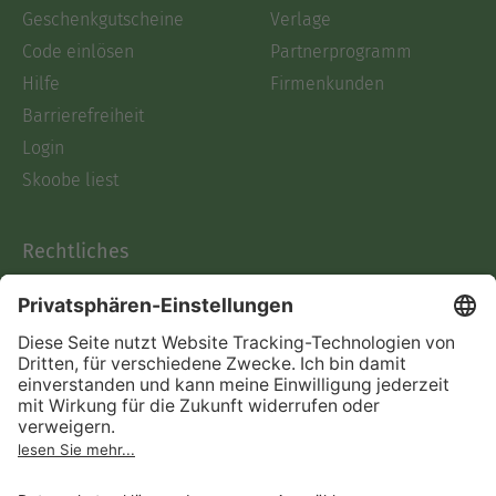
Geschenkgutscheine
Verlage
Code einlösen
Partnerprogramm
Hilfe
Firmenkunden
Barrierefreiheit
Login
Skoobe liest
Rechtliches
Datenschutz
AGB
Informationen nach Data
Act
Verträge hier kündigen
Impressum
Vertrag widerrufen