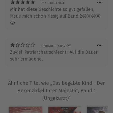
Entscheidungen treffen, die ihre Freundschaft für
Sto
– 10.03.2023
immer verändern werden ...
Mir hat diese Geschichte so gut gefallen,
freue mich schon riesig auf Band 2🤩🤩🤩🤩
🤩
Über Juno Dawson
Juno Dawson ist die Autorin mehrerer
internationaler Bestsellerromane und
Sachbücher. Für »How to Be Gay« erhielt sie 2015
Anonym
– 16.03.2023
den Luchs des Monats September von Die Zeit
Zuviel 'Patriarchat schlecht'. Auf die Dauer
und Radio Bremen. Außerdem wurde sie mit der
sehr ermüdend.
berühmten Auszeichnung ›Queen of Teen‹ geehrt.
Ihr Roman »Meat Market – Schöner Schein«
gewann den YA Book Prize 2020. Ihre Bücher
wurden in 25 Sprachen übersetzt, und einige
Ähnliche Titel wie „Das begabte Kind - Der
davon werden für eine Verfilmung vorbereitet.
Hexenzirkel Ihrer Majestät, Band 1
Ausblenden
(Ungekürzt)“