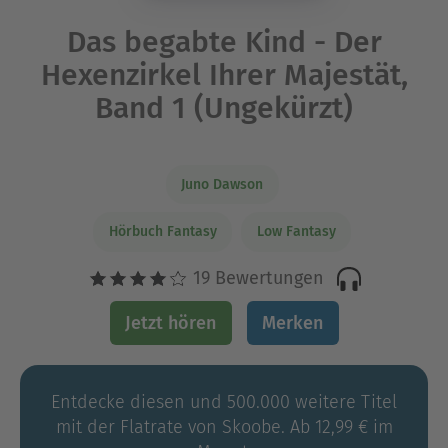
Das begabte Kind - Der
Hexenzirkel Ihrer Majestät,
Band 1 (Ungekürzt)
Juno Dawson
Hörbuch Fantasy
Low Fantasy
19 Bewertungen
Jetzt hören
Merken
Entdecke diesen und 500.000 weitere Titel
mit der Flatrate von Skoobe. Ab 12,99 € im