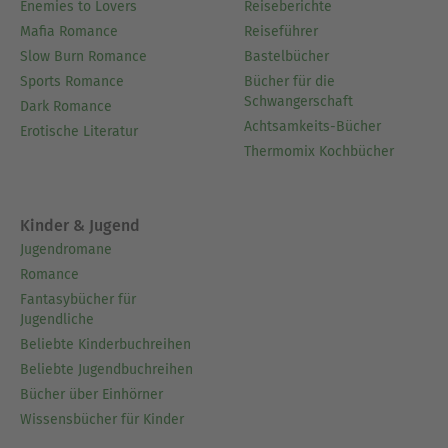
Enemies to Lovers
Reiseberichte
Mafia Romance
Reiseführer
Slow Burn Romance
Bastelbücher
Sports Romance
Bücher für die
Schwangerschaft
Dark Romance
Achtsamkeits-Bücher
Erotische Literatur
Thermomix Kochbücher
Kinder & Jugend
Jugendromane
Romance
Fantasybücher für
Jugendliche
Beliebte Kinderbuchreihen
Beliebte Jugendbuchreihen
Bücher über Einhörner
Wissensbücher für Kinder