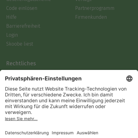
Code einlösen
Partnerprogramm
Hilfe
Firmenkunden
Barrierefreiheit
Login
Skoobe liest
Rechtliches
Datenschutz
AGB
Informationen nach Data
Act
Verträge hier kündigen
Impressum
Vertrag widerrufen