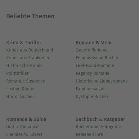
einem augenzwinkernden Humor, der mich zum
Schmunzeln brachte. Obwohl es definitiv einige
Beliebte Themen
herzzerreißende Momente gibt!“
Über Julie Houston
Krimi & Thriller
Romane & Mehr
Julie Houston ist die Autorin von dreizehn
Krimis aus Deutschland
Queere Romane
Romanen, die in und um das fiktive Dorf
Krimis aus Frankreich
Feministische Bücher
Westenbury in West Yorkshire, Großbrittanien
Historische Krimis
Feel-Good-Romane
spielen. Ihre Romane waren Kindle-Bestseller,
Politthriller
Regency Romane
teilweise fast über ein Jahr auf der Kindle-Top-
Romantic Suspense
Historische Liebesromane
100-Bestsellerliste, auch das siebtmeistgelesene
Lustige Krimis
Familiensagas
britische Belletristik-E-Book des Jahres und ein
Horror Bücher
Dystopie Bücher
Kindle-Top-5-Bestseller. Julie ist in Yorkshire
geboren und aufgewachsen, arbeitete viele Jahre
als Lehrerin und ist außerdem ials Richterin tätig.
Romance & Spice
Sachbuch & Ratgeber
Ihre Romane wurden weltweit 500.000 Mal
Gothic Romance
Bücher über Fotografie
verkauft, sie sind auch in Dänemark, Ungarn und
Enemies to Lovers
Reiseberichte
Deutschland erschienen.