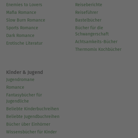
Romane »Sommerträume auf der Insel«, »Die
Enemies to Lovers
Reiseberichte
kleinen Boutique der Träume«, »Ein Inselsommer
Mafia Romance
Reiseführer
zum Verlieben«, »Ein Sommer an deiner Seite«
Slow Burn Romance
Bastelbücher
sowie ihren Romantik-Sammelband »Die Farben
Sports Romance
Bücher für die
Schwangerschaft
der Liebe«.
Dark Romance
Achtsamkeits-Bücher
Erotische Literatur
Thermomix Kochbücher
Im Verlag CW Niemeyer erschienen außerdem
Rosita Hoppes Inselromane »Glück am Meer«,
»Träumen am Meer«, »Küsse am Meer« und
Kinder & Jugend
»Herzleuchten am Meer«.
Jugendromane
Romance
Ausblenden
Fantasybücher für
Jugendliche
Beliebte Kinderbuchreihen
Beliebte Jugendbuchreihen
Bücher über Einhörner
Wissensbücher für Kinder