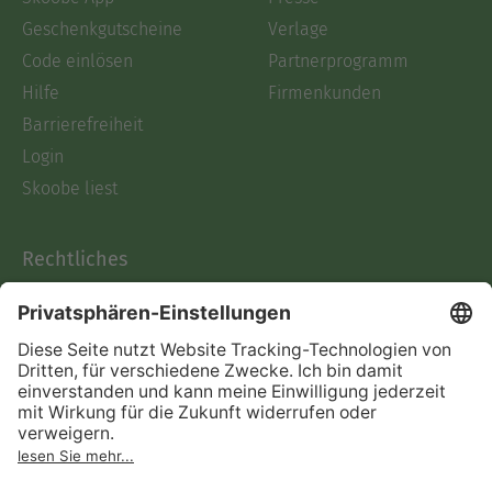
Geschenkgutscheine
Verlage
Code einlösen
Partnerprogramm
Hilfe
Firmenkunden
Barrierefreiheit
Login
Skoobe liest
Rechtliches
Datenschutz
AGB
Informationen nach Data
Act
Verträge hier kündigen
Impressum
Vertrag widerrufen