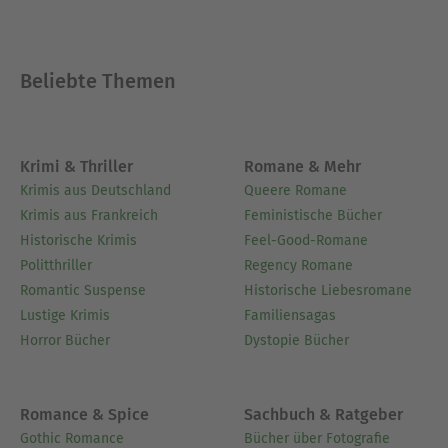
erwachsene Töchter. Die gelernte Reisekauffrau
entdeckte früh ihre Liebe zum Schreiben und war
viele Jahre freie Mitarbeiterin ihrer heimischen
Beliebte Themen
Lokalzeitung. Auf Reisen findet sie Inspiration für
ihre einfühlsamen und turbulenten Liebesromane
– ganz besonders spiegelt sich darin ihre
Begeisterung für das Meer und vor allem die
Krimi & Thriller
Romane & Mehr
Nordseeinseln wider. Seit 2009 ist Rosita Hoppe
Krimis aus Deutschland
Queere Romane
Mitglied bei DELIA, der Vereinigung
Krimis aus Frankreich
Feministische Bücher
deutschsprachiger Liebesromanautoren und -
Historische Krimis
Feel-Good-Romane
autorinnen.
Politthriller
Regency Romane
Romantic Suspense
Historische Liebesromane
Die Autorin im Internet:
Lustige Krimis
Familiensagas
www.rositahoppe.de/
Horror Bücher
Dystopie Bücher
www.facebook.com/rosita.hoppe
www.instagram.com/rositahoppe_autorin/
Romance & Spice
Sachbuch & Ratgeber
Bei dotbooks veröffentlichte Rosita Hoppe ihre
Gothic Romance
Bücher über Fotografie