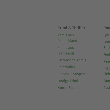
Krimi & Thriller
Ro
Krimis aus
Que
Deutschland
Fem
Krimis aus
Büc
Frankreich
Fee
Historische Krimis
Reg
Politthriller
Hist
Romantic Suspense
Lie
Lustige Krimis
Fam
Horror Bücher
Dys