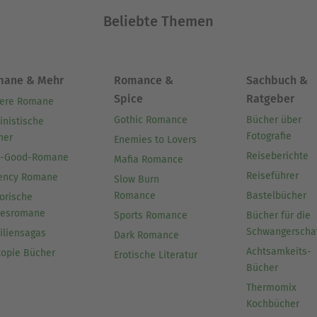
Beliebte Themen
mane & Mehr
Romance &
Sachbuch &
Spice
Ratgeber
ere Romane
Gothic Romance
Bücher über
inistische
Fotografie
her
Enemies to Lovers
Reiseberichte
l-Good-Romane
Mafia Romance
Reiseführer
ency Romane
Slow Burn
Romance
Bastelbücher
orische
besromane
Sports Romance
Bücher für die
Schwangerscha
iliensagas
Dark Romance
Achtsamkeits-
topie Bücher
Erotische Literatur
Bücher
Thermomix
Kochbücher