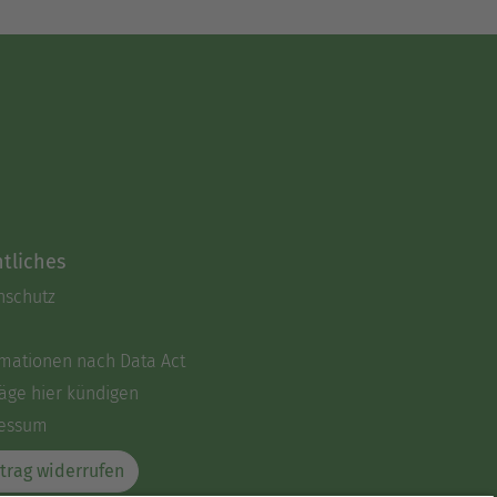
tliches
nschutz
rmationen nach Data Act
äge hier kündigen
essum
trag widerrufen