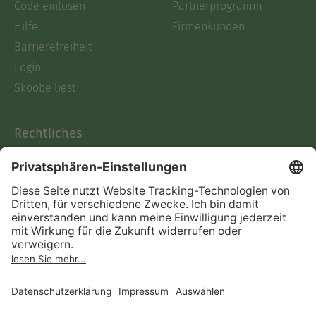
Code einlösen
Partnerprogramm
Hilfe
Firmenkunden
Barrierefreiheit
Login
Skoobe liest
Rechtliches
Datenschutz
AGB
Informationen nach Data
Act
Verträge hier kündigen
Impressum
Vertrag widerrufen