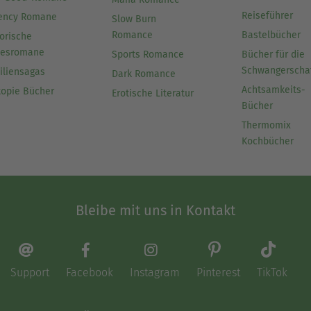
Reiseführer
ency Romane
Slow Burn
Romance
Bastelbücher
orische
besromane
Sports Romance
Bücher für die
Schwangerscha
iliensagas
Dark Romance
Achtsamkeits-
topie Bücher
Erotische Literatur
Bücher
Thermomix
Kochbücher
Bleibe mit uns in Kontakt
Support
Facebook
Instagram
Pinterest
TikTok