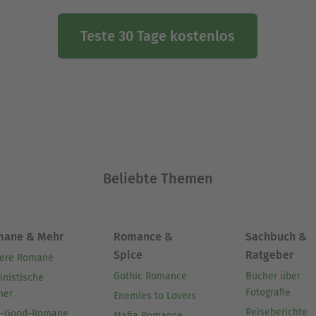
Teste 30 Tage kostenlos
Beliebte Themen
mane & Mehr
Romance &
Sachbuch &
Spice
Ratgeber
ere Romane
Gothic Romance
Bücher über
inistische
Fotografie
her
Enemies to Lovers
Reiseberichte
l-Good-Romane
Mafia Romance