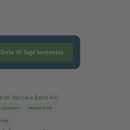
tigsten Preis für
ür publizierte
ereits dreimal nominiert war.
m an der Universität
erin, als Fachkraft für
Teste 30 Tage kostenlos
ction Baccara Band 402
a Laurence
Joanne Rock
rwig