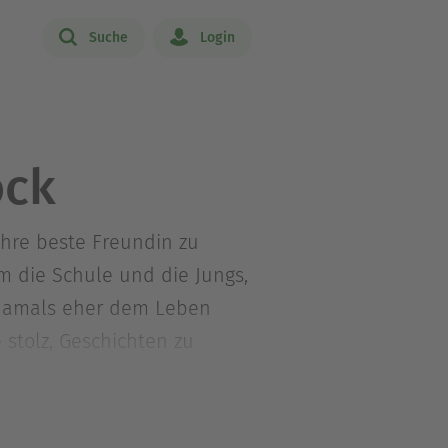
Suche
Login
ock
ihre beste Freundin zu
m die Schule und die Jungs,
n damals eher dem Leben
 stolz, Geschichten zu
ren müssen, um wahre Liebe
sromane und historische
 Sprachen übersetzt. Im Jahr