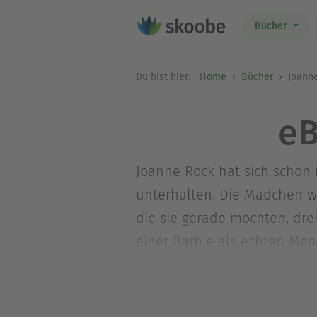
Bücher
Du bist hier:
Home
Bücher
Joanne
eB
Joanne Rock hat sich schon 
unterhalten. Die Mädchen wa
die sie gerade mochten, dre
einer Barbie als echten Mens
verfassen, deren Helden ni
und Glück finden zu können.
Mittelalterromane. Ihre Büc