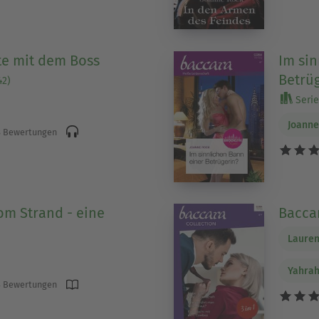
te mit dem Boss
Im sin
Betrü
42)
Serie 
Joanne
 Bewertungen
m Strand - eine
Bacca
Laure
Yahrah
 Bewertungen