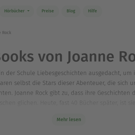
Hörbücher
Preise
Blog
Hilfe
 Rock
ooks von Joanne R
in der Schule Liebesgeschichten ausgedacht, um 
ren selbst die Stars dieser Abenteuer, die sich u
hten. Joanne Rock gibt zu, dass ihre Geschichte
chen glichen. Heute, fast 40 Bücher später, ist sie
cht zwingend in Malibu leben oder ein Cabrio fah
Mehr lesen
 Die Autorin schreibt zeitgenössische sexy Liebe
her wurden in 24 Ländern veröffentlicht und in 19