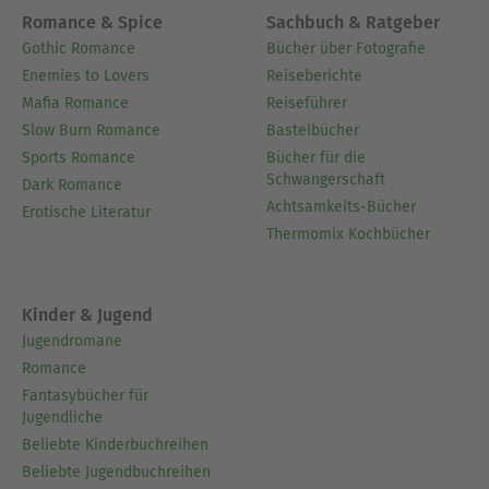
Romance & Spice
Sachbuch & Ratgeber
Gothic Romance
Bücher über Fotografie
Enemies to Lovers
Reiseberichte
Mafia Romance
Reiseführer
Slow Burn Romance
Bastelbücher
Sports Romance
Bücher für die
Schwangerschaft
Dark Romance
Achtsamkeits-Bücher
Erotische Literatur
Thermomix Kochbücher
Kinder & Jugend
Jugendromane
Romance
Fantasybücher für
Jugendliche
Beliebte Kinderbuchreihen
Beliebte Jugendbuchreihen