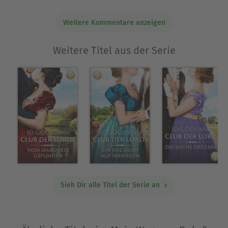
von zwei zeitgenössischen Liebesromanen.
Weitere Kommentare anzeigen
Es war aber Jo's andere Karriere, die ihr
Schreiben beeinflusst hat. Es leuchtet ein, dass
Weitere Titel aus der Serie
ihre Fähigkeit, vielschichtige Charaktere und
nuancierte Beziehungen zu entwickeln, ihren
Ursprung in ihrer Beratungstätigkeit hat. Die
Arbeit mit Kindern hat sie auf die gleiche Weise
fasziniert wie das Schreiben. Sie probierte es aus
und stellte fest, dass es gut passte.
Ausblenden
Sieh Dir alle Titel der Serie an