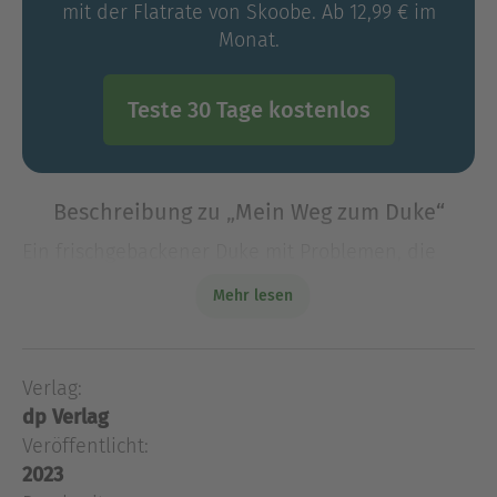
mit der Flatrate von Skoobe. Ab 12,99 € im
Monat.
Teste 30 Tage kostenlos
Beschreibung zu „Mein Weg zum Duke“
Ein frischgebackener Duke mit Problemen, die
ganz schön ans Herz gehen …
Das spannende
Mehr lesen
Finale der verführerischen Regency Romance-
Reihe!
Der Duke von Westphal, generell als Wes
Verlag:
Ein frischgebackener Duke mit Problemen, die
dp Verlag
ganz schön ans Herz gehen …
Das spannende
Veröffentlicht:
Finale der verführerischen Regency Romance-
2023
Reihe!