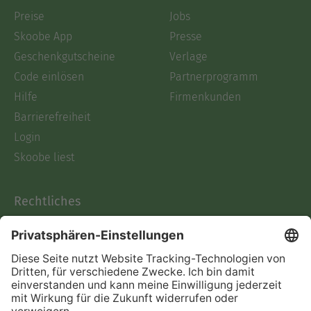
Preise
Jobs
Skoobe App
Presse
Geschenkgutscheine
Verlage
Code einlösen
Partnerprogramm
Hilfe
Firmenkunden
Barrierefreiheit
Login
Skoobe liest
Rechtliches
Datenschutz
AGB
Informationen nach Data
Act
Verträge hier kündigen