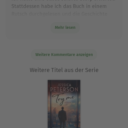
Stattdessen habe ich das Buch in einem
Rutsch durchgelesen und die Geschichte
hat mich sehr berührt. Absolute
Mehr lesen
Leseempfehlung, wenn man was fürs Herz
braucht!
Weitere Kommentare anzeigen
Weitere Titel aus der Serie