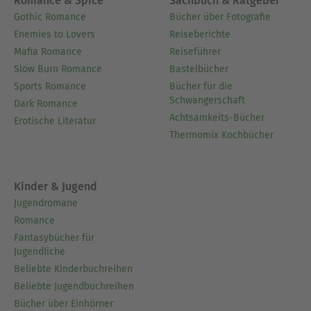
Romance & Spice
Sachbuch & Ratgeber
Gothic Romance
Bücher über Fotografie
Enemies to Lovers
Reiseberichte
Mafia Romance
Reiseführer
Slow Burn Romance
Bastelbücher
Sports Romance
Bücher für die
Schwangerschaft
Dark Romance
Achtsamkeits-Bücher
Erotische Literatur
Thermomix Kochbücher
Kinder & Jugend
Jugendromane
Romance
Fantasybücher für
Jugendliche
Beliebte Kinderbuchreihen
Beliebte Jugendbuchreihen
Bücher über Einhörner