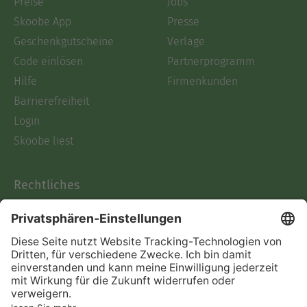
Preise
Jobs
Skoobe App
Presse
Geschenkgutscheine
Verlage
Code einlösen
Partnerprogramm
Hilfe
Firmenkunden
Barrierefreiheit
Login
Skoobe liest
Rechtliches
Datenschutz
AGB
Informationen nach Data
Act
Verträge hier kündigen
Impressum