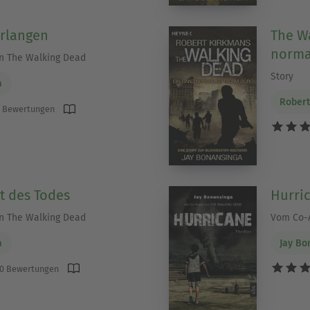
erlangen
The Wa
norma
n The Walking Dead
Story
a
Robert
 Bewertungen
t des Todes
Hurri
n The Walking Dead
Vom Co-A
a
Jay Bo
0 Bewertungen