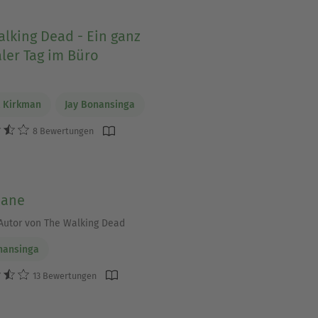
lking Dead - Ein ganz
ler Tag im Büro
 Kirkman
Jay Bonansinga
8 Bewertungen
cane
utor von The Walking Dead
nansinga
13 Bewertungen