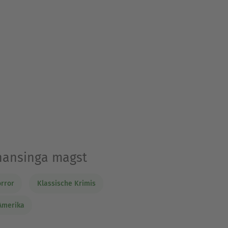
onansinga magst
rror
Klassische Krimis
 Amerika