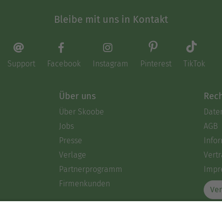
Bleibe mit uns in Kontakt
Support
Facebook
Instagram
Pinterest
TikTok
Über uns
Rech
Über Skoobe
Date
Jobs
AGB
Presse
Info
Verlage
Vertr
Partnerprogramm
Impr
Firmenkunden
Ver