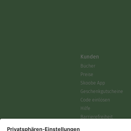
Kunden
Bücher
Preise
Skoobe App
Geschenkgutscheine
Code einlösen
Hilfe
Barrierefreiheit
Login