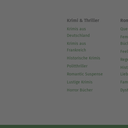
Krimi & Thriller
Ro
Krimis aus
Que
Deutschland
Fem
Krimis aus
Büc
Frankreich
Fee
Historische Krimis
Reg
Politthriller
Hist
Romantic Suspense
Lie
Lustige Krimis
Fam
Horror Bücher
Dys