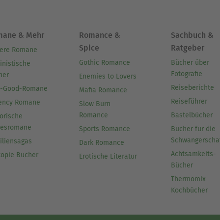
mane & Mehr
Romance &
Sachbuch &
Spice
Ratgeber
ere Romane
Gothic Romance
Bücher über
inistische
Fotografie
her
Enemies to Lovers
Reiseberichte
l-Good-Romane
Mafia Romance
Reiseführer
ency Romane
Slow Burn
Romance
Bastelbücher
orische
besromane
Sports Romance
Bücher für die
Schwangerscha
iliensagas
Dark Romance
Achtsamkeits-
topie Bücher
Erotische Literatur
Bücher
Thermomix
Kochbücher