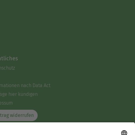
tliches
nschutz
rmationen nach Data Act
äge hier kündigen
essum
trag widerrufen