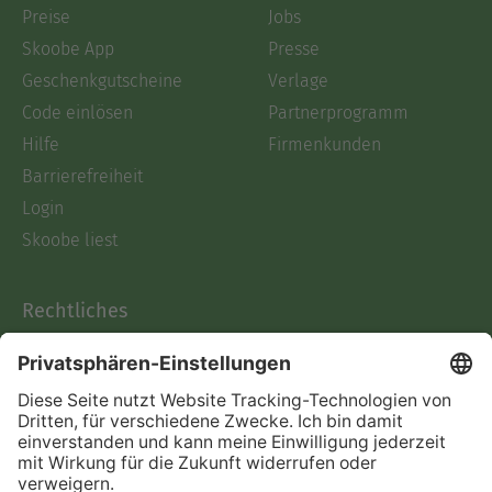
Preise
Jobs
Skoobe App
Presse
Geschenkgutscheine
Verlage
Code einlösen
Partnerprogramm
Hilfe
Firmenkunden
Barrierefreiheit
Login
Skoobe liest
Rechtliches
Datenschutz
AGB
Informationen nach Data
Act
Verträge hier kündigen