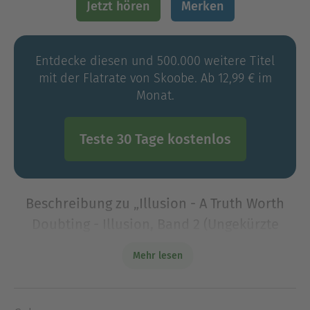
Jetzt hören
Merken
Entdecke diesen und 500.000 weitere Titel
mit der Flatrate von Skoobe. Ab 12,99 € im
Monat.
Teste 30 Tage kostenlos
Beschreibung zu „Illusion - A Truth Worth
Doubting - Illusion, Band 2 (Ungekürzte
Lesung)“
Mehr lesen
Träume haben ihren Preis. Es ist Zeit, ihn zu
bezahlen. Illusion - A Truth Worth Doubting ist der
zweite Band der New-Adult-Suspense-Dilogie von