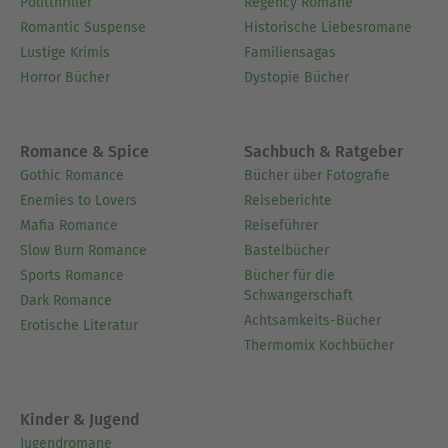
Politthriller
Regency Romane
Romantic Suspense
Historische Liebesromane
Lustige Krimis
Familiensagas
Horror Bücher
Dystopie Bücher
Romance & Spice
Sachbuch & Ratgeber
Gothic Romance
Bücher über Fotografie
Enemies to Lovers
Reiseberichte
Mafia Romance
Reiseführer
Slow Burn Romance
Bastelbücher
Sports Romance
Bücher für die
Schwangerschaft
Dark Romance
Achtsamkeits-Bücher
Erotische Literatur
Thermomix Kochbücher
Kinder & Jugend
Jugendromane