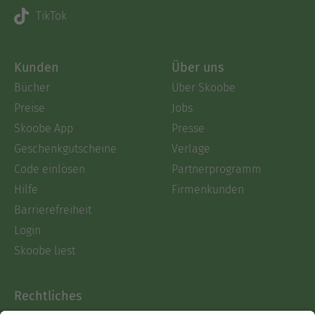
TikTok
Kunden
Über uns
Bücher
Über Skoobe
Preise
Jobs
Skoobe App
Presse
Geschenkgutscheine
Verlage
Code einlösen
Partnerprogramm
Hilfe
Firmenkunden
Barrierefreiheit
Login
Skoobe liest
Rechtliches